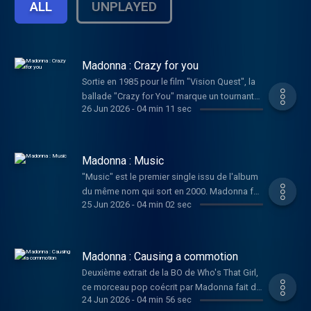
ALL
UNPLAYED
Madonna : Crazy for you
Sortie en 1985 pour le film "Vision Quest", la
ballade "Crazy for You" marque un tournant
26 Jun 2026
-
04 min 11 sec
pour Madonna. Après les tubes rythmés
"Like a Virgin" et "Material Girl", elle prouve sa
polyvalence avec ce slow typique de
l'époque. Porté par une mélodie efficace et
Madonna : Music
une voix étonnamment douce et affirmée, le
"Music" est le premier single issu de l'album
titre lui vaut une nomination aux Grammy
du même nom qui sort en 2000. Madonna fait
Awards et une véritable légitimité artistique.
25 Jun 2026
-
04 min 02 sec
une nouvelle incursion dans la musique
électronique et se repose sur le producteur
français Mirwais. Guitares sèches et
vocodeurs caractérisent cet album. Comme
Madonna : Causing a commotion
beaucoup des chansons de Madonna, les
Deuxième extrait de la BO de Who's That Girl,
paroles de "Music" invitent à danser,
ce morceau pop coécrit par Madonna fait de
célèbrent la musique et côté look la star
24 Jun 2026
-
04 min 56 sec
multiples clins d'œil à « Into the Groove ». Les
arbore chapeaux de Cowboy, strass et