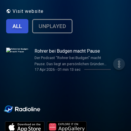
messerscharfe und pointierte Analysen.
Visit website
ALL
UNPLAYED
Rohrer bei Budgen macht Pause
Der Podcast "Rohrer bei Budgen" macht
Pause. Das liegt an persönlichen Gründen
17 Apr 2026
-
01 min 13 sec
von Frau Dr. Rohrer. Es wird aber weitere
Folgen geben.