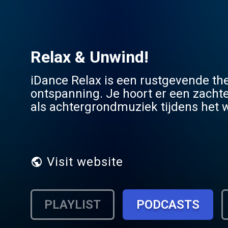
Relax & Unwind!
iDance Relax is een rustgevende the
ontspanning. Je hoort er een zachte 
als achtergrondmuziek tijdens het 
zender focust op een kalme sfeer zo
Visit website
PLAYLIST
PODCASTS