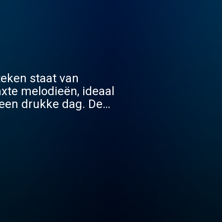
teken staat van
axte melodieën, ideaal
 een drukke dag. De
al tot rust kunt komen.