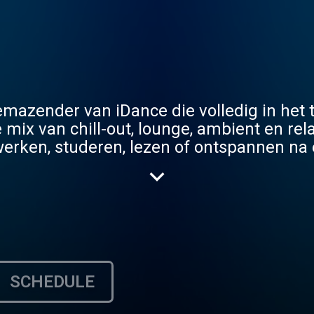
mazender van iDance die volledig in het 
mix van chill-out, lounge, ambient en rel
werken, studeren, lezen of ontspannen na
nder opdringerige beats, zodat je helema
SCHEDULE