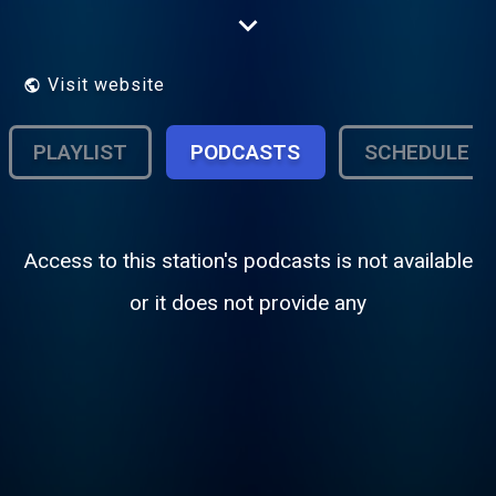
présentateurs des émissions "Construisons
notre avenir" et "National News" sur la
RADIO MAWEJA FM, reçoivent des
personnalités de marques et des experts
Visit website
variées, pour apporter des analyses
objectives sur l'actualité avec un esprit
critique constructif.
PLAYLIST
PODCASTS
SCHEDULE
Access to this station's podcasts is not available
or it does not provide any