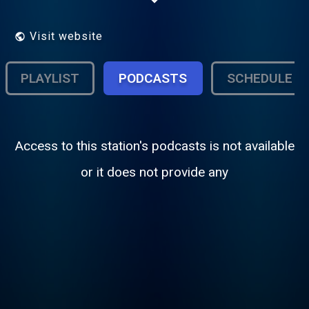
deze livestream draait alleen nonstop
contact hits uit het verleden muziek uit de
jaren 80 90 00 tot nu
Visit website
PLAYLIST
PODCASTS
SCHEDULE
Access to this station's podcasts is not available
or it does not provide any