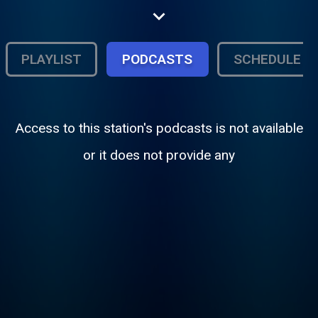
et commencez la journée avec des
matinales feel good. Une programmation
soignée, proche de ses auditeurs, pour
vibrer ensemble au rythme des plus grands
PLAYLIST
PODCASTS
SCHEDULE
tubes.
Access to this station's podcasts is not available
or it does not provide any