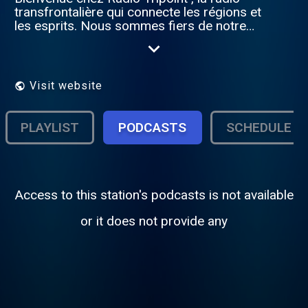
transfrontalière qui connecte les régions et
les esprits. Nous sommes fiers de notre
engagement envers la qualité et un service
impeccable, que ce soit pour la diffusion de
nos émissions, la vente d'espaces
publicitaires, ou la conception de vos
Visit website
campagnes marketing. Rejoignez-nous
pour grandir et atteindre de nouveaux
sommets, ensemble. Nous sommes ravis
PLAYLIST
PODCASTS
SCHEDULE
de vous compter parmi nous.
Access to this station's podcasts is not available
or it does not provide any