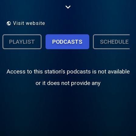
Internet als Webradio. Noch sind wir nicht
über UKW zu empfangen. Klicken Sie
einfach auf 'hören' um zu erleben, was
Freies Radio bed
Visit website
PLAYLIST
PODCASTS
SCHEDULE
Access to this station's podcasts is not available
or it does not provide any