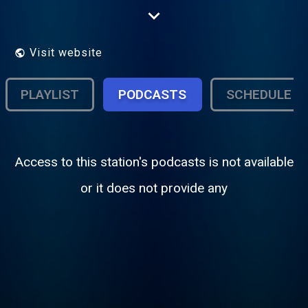
ore de diretta con informazione in tempo
reale, interviste e ospiti in studio e dal
mondo della politica, dello sport e dello
spettacolo.
Visit website
PLAYLIST
PODCASTS
SCHEDULE
Access to this station's podcasts is not available
or it does not provide any