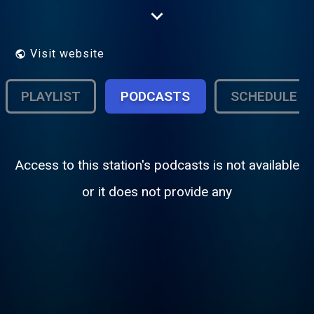
Kultursendungen mit Hintergrund zu
Themen, die in anderen Medien zu kurz
kommen. Sendungen von und für Migranten
und Migrantinnen. Live-Übertragungen von
Visit website
Konzerten, Festivals, Theater und
Literaturveranstaltungen. Alles ohne
Werbeunterbrüche!
PLAYLIST
PODCASTS
SCHEDULE
Access to this station's podcasts is not available
or it does not provide any