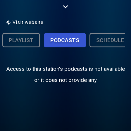
l'année et vous écoutez les mixs des plus
grands dj's de la planète tous les soirs sur
SKYMIXDEEJAY !
Visit website
PLAYLIST
PODCASTS
SCHEDULE
Access to this station's podcasts is not available
or it does not provide any