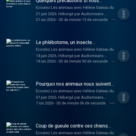
Quelques précautions si vous
emmenez votre chien à la mer
Ecoutez Les animaux avec Hélène Gateau du
21 juin 2026. Hébergé par Audiomeans.
21 iun 2026
-
03 de minute 15 de secunde
Visitez audiomeans.fr/politique-de-
confidentialite pour plus d'informations.
Le phlébotome, un insecte
redoutable pour les chiens
Ecoutez Les animaux avec Hélène Gateau du
14 juin 2026. Hébergé par Audiomeans.
14 iun 2026
-
03 de minute 30 de secunde
Visitez audiomeans.fr/politique-de-
confidentialite pour plus d'informations.
Pourquoi nos animaux nous suivent-
ils jusque dans les toilettes ?
Ecoutez Les animaux avec Hélène Gateau du
07 juin 2026. Hébergé par Audiomeans.
7 iun 2026
-
03 de minute 06 de secunde
Visitez audiomeans.fr/politique-de-
confidentialite pour plus d'informations.
Coup de gueule contre ces chiens
laissés dans des voitures en plein
Ecoutez Les animaux avec Hélène Gateau du
soleil