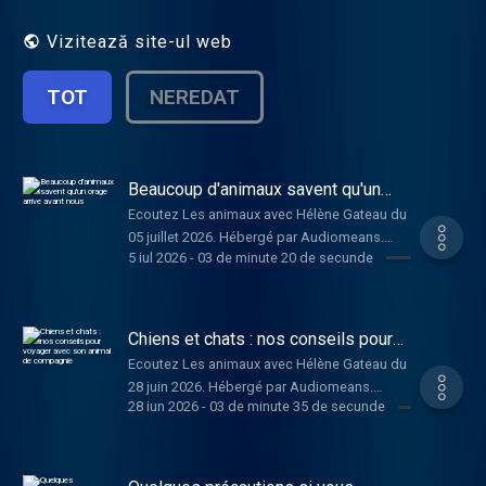
Hébergé par Audiomeans. Visitez
audiomeans.fr/politique-de-confidentialite
Vizitează site-ul web
pour plus d'informations.
TOT
NEREDAT
Beaucoup d'animaux savent qu'un
orage arrive avant nous
Ecoutez Les animaux avec Hélène Gateau du
05 juillet 2026. Hébergé par Audiomeans.
5 iul 2026
-
03 de minute 20 de secunde
Visitez audiomeans.fr/politique-de-
confidentialite pour plus d'informations.
Chiens et chats : nos conseils pour
voyager avec son animal de
Ecoutez Les animaux avec Hélène Gateau du
compagnie
28 juin 2026. Hébergé par Audiomeans.
28 iun 2026
-
03 de minute 35 de secunde
Visitez audiomeans.fr/politique-de-
confidentialite pour plus d'informations.