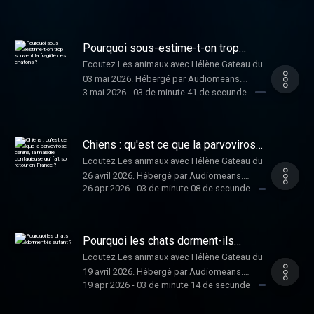
confidentialite pour plus d'informations.
Pourquoi sous-estime-t-on trop
souvent la fragilité des chatons ?
Ecoutez Les animaux avec Hélène Gateau du
03 mai 2026. Hébergé par Audiomeans.
3 mai 2026
-
03 de minute 41 de secunde
Visitez audiomeans.fr/politique-de-
confidentialite pour plus d'informations.
Chiens : qu'est ce que la parvovirose
canine, la maladie contagieuse qui
Ecoutez Les animaux avec Hélène Gateau du
fait son retour en France ?
26 avril 2026. Hébergé par Audiomeans.
26 apr 2026
-
03 de minute 08 de secunde
Visitez audiomeans.fr/politique-de-
confidentialite pour plus d'informations.
Pourquoi les chats dorment-ils
autant ?
Ecoutez Les animaux avec Hélène Gateau du
19 avril 2026. Hébergé par Audiomeans.
19 apr 2026
-
03 de minute 14 de secunde
Visitez audiomeans.fr/politique-de-
confidentialite pour plus d'informations.