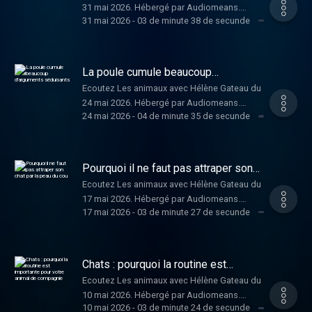
31 mai 2026. Hébergé par Audiomeans.
31 mai 2026
-
03 de minute 38 de secunde
Visitez audiomeans.fr/politique-de-
confidentialite pour plus d'informations.
La poule cumule beaucoup
d'arguments séduisants
Ecoutez Les animaux avec Hélène Gateau du
24 mai 2026. Hébergé par Audiomeans.
24 mai 2026
-
04 de minute 35 de secunde
Visitez audiomeans.fr/politique-de-
confidentialite pour plus d'informations.
Pourquoi il ne faut pas attraper son
chat par la peau du cou
Ecoutez Les animaux avec Hélène Gateau du
17 mai 2026. Hébergé par Audiomeans.
17 mai 2026
-
03 de minute 27 de secunde
Visitez audiomeans.fr/politique-de-
confidentialite pour plus d'informations.
Chats : pourquoi la routine est
importante pour votre animal de
Ecoutez Les animaux avec Hélène Gateau du
compagnie
10 mai 2026. Hébergé par Audiomeans.
10 mai 2026
-
03 de minute 24 de secunde
Visitez audiomeans.fr/politique-de-