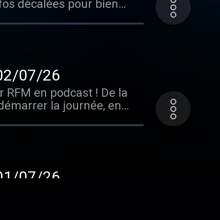
fos décalées pour bien
line Ithurbide ! Retour le
tez
tions.
tégrale du Meilleur des Réveils - Emission du 02/07/26
ur RFM en podcast ! De la
démarrer la journée, en
gé par Audiomeans. Visitez
tions.
tégrale du Meilleur des Réveils - Emission du 01/07/26
ur RFM en podcast ! De la
démarrer la journée, en