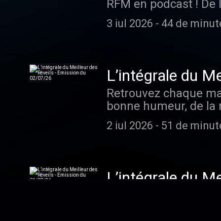
RFM en podcast ! De 
démarrer la journée, 
3 iul 2026
-
44 de minut
24 août en direct dès
audiomeans.fr/politiq
Retrouvez chaque mati
bonne humeur, de la m
compagnie de Philipp
2 iul 2026
-
51 de minut
audiomeans.fr/politiq
Retrouvez chaque mati
bonne humeur, de la m