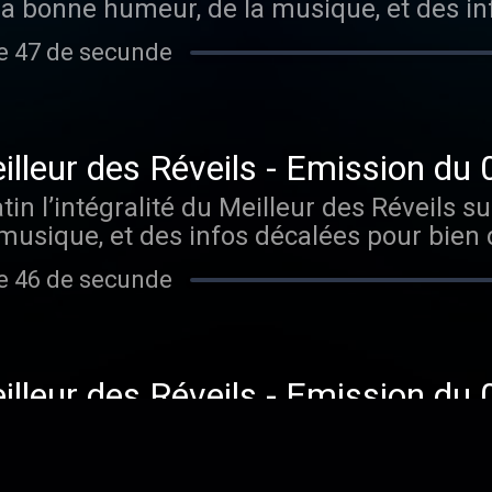
la bonne humeur, de la musique, et des in
en compagnie de Philippe Lellouche et Caro
e 47 de secunde
 6 heures ! Hébergé par Audiomeans. Visi
ue-de-confidentialite pour plus d'informa
L’in
n l’intégralité du Meilleur des Réveils s
usique, et des infos décalées pour bien 
e Lellouche et Caroline Ithurbide ! Héber
e 46 de secunde
ue-de-confidentialite pour plus d'informa
L’in
n l’intégralité du Meilleur des Réveils s
usique, et des infos décalées pour bien 