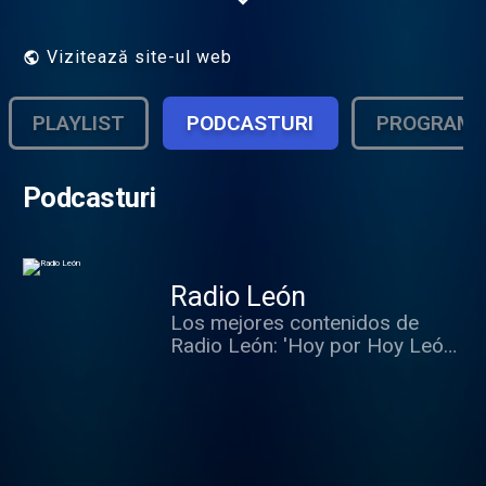
Vizitează site-ul web
PLAYLIST
PODCASTURI
PROGRAM
Podcasturi
Radio León
Los mejores contenidos de
Radio León: 'Hoy por Hoy León',
'SER Deportivos León', 'Hora 14
León', entrevistas y reportajes
destacados