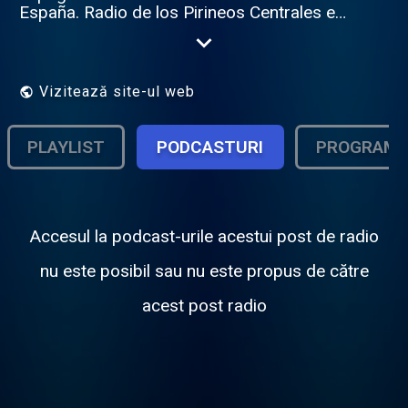
España. Radio de los Pirineos Centrales en
Francés, Castellano y Occitan. Barousse,
Comminges & Val d'Aran. Meteo - Agenda -
Informations - Informaciones Luchon -
Bossost - Vielha - Saint Bertrand de
Vizitează site-ul web
Comminges - Loures Barousse - Haute
Garonne - Hautes Pyrénées Contact :
https://www.pagesjaunes.fr/pros/54256312
PLAYLIST
PODCASTURI
PROGRAM
"Une radio des Locales"
Accesul la podcast-urile acestui post de radio
nu este posibil sau nu este propus de către
acest post radio