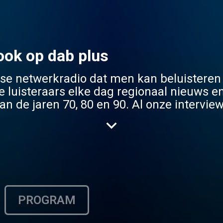
ook op dab plus
se netwerkradio dat men kan beluisteren
e luisteraars elke dag regionaal nieuws e
n de jaren 70, 80 en 90. Al onze interview
e over te winnen vrijkaarten en tickets 
PROGRAM