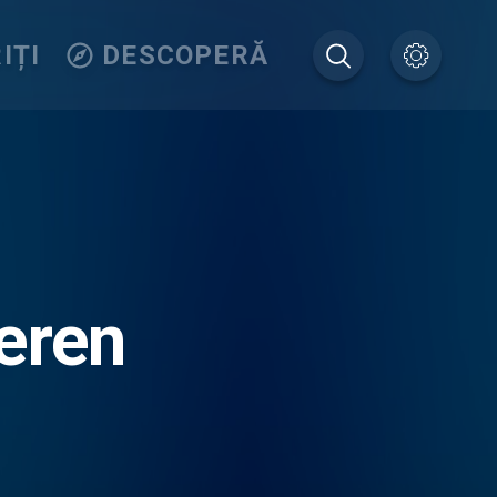
IȚI
DESCOPERĂ
eren