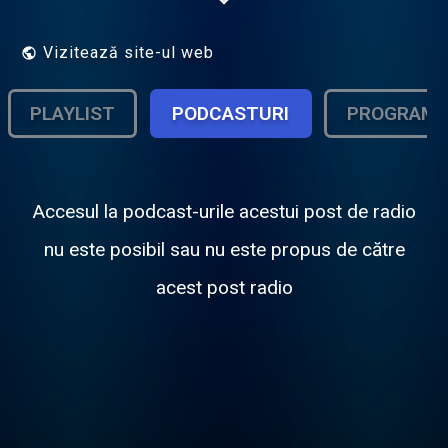
chanson francophone des années 20's
jusqu'aux années 80's et l'actu de tout Blog
Connexion.
Vizitează site-ul web
PLAYLIST
PODCASTURI
PROGRAM
Accesul la podcast-urile acestui post de radio
nu este posibil sau nu este propus de către
acest post radio