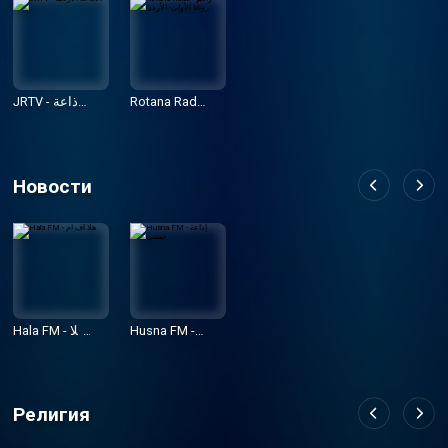
JRTV - الاذاعة
Rotana Radi
o - راديو روتانا
الاردنية
الأولى- الأردن
Новости
Husna FM - إ
Hala FM - هلا
ذاعة حسنى
اف ام
Религия