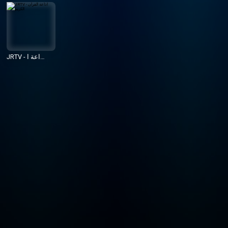
JRTV - اذاعة ا
لقرآن الكريم