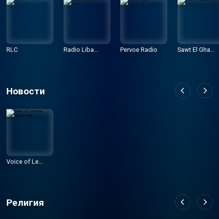
RLC
Radio Liban
Pervoe Radio
Sawt El Ghad
Libre
Lebanon
Новости
Voice of Leb
anon 100.5 F
M
Религия