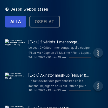
(non). Hébergé par Acast. Visitez
acast.com/privacy pour plus
Besök webbplatsen
d'informations.
ALLA
OSPELAT
[Exclu] 2 vérités 1 mensonge
(Maxime Biaggi & Pi Ja Ma)
Le Jeu : 2 vérités 1 mensonge, quelle équipe
(Pi Ja Ma / Cyprien VS Maxime / Pierre Lapin)
24 okt. 2022
-
20 min 49 sek
est composée de véritables détectives ?
Rejoignez-nous sur Patreon pour plus de
contenu exclusif :
http://www.patreon.com/301vues Et
[Exclu] Akinator mash-up (FloBer &
retrouvez l'émission intégrale en podcast sur
Ménielle)
On fait deviner des personnalités en les
Apple, Google Podcast, Deezer et Spotify. Si
imitant ! Rejoignez-nous sur Patreon pour
le contenu vous a plu, n'hésite pas à nous
10 okt. 2022
-
19 min 33 sek
plus de contenu exclusif :
donner une bonne note sur ta plateforme
http://www.patreon.com/301vues Et
d'écoute. Hébergé par Acast. Visitez
retrouvez l'émission intégrale en podcast sur
acast.com/privacy pour plus d'informations.
Apple, Google Podcast, Deezer et Spotify. Si