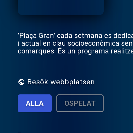
'Plaça Gran' cada setmana es dedica a
i actual en clau socioeconòmica sense
comarques. És un programa realitzat 
la ciutadania més o menys anònima q
Besök webbplatsen
ALLA
OSPELAT