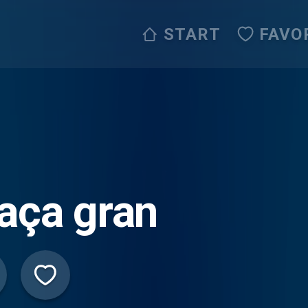
START
FAVO
aça gran