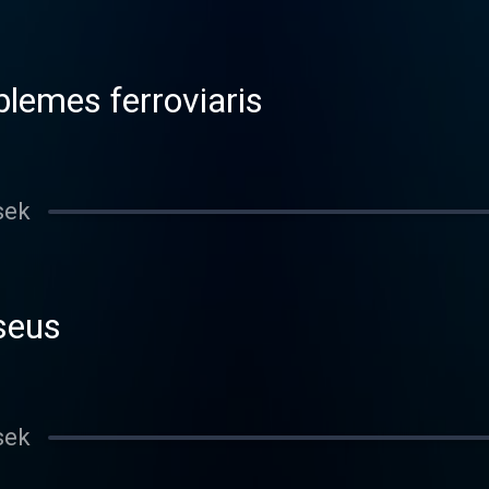
blemes ferroviaris
sek
seus
sek