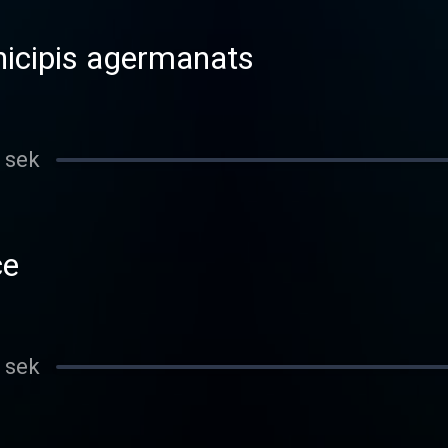
nicipis agermanats
 sek
ce
 sek