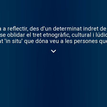
 reflectir, des d'un determinat indret de C
 oblidar el tret etnogràfic, cultural i lúdi
'in situ' que dóna veu a les persones que g
ue nodreix el teixit associatiu dels muni