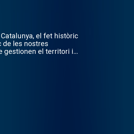
atalunya, el fet històric
c de les nostres
estionen el territori i a
cipis.