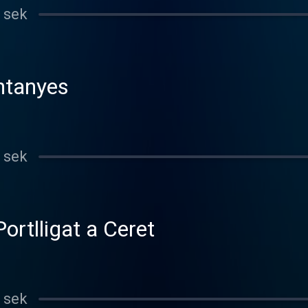
 sek
ntanyes
 sek
ortlligat a Ceret
 sek