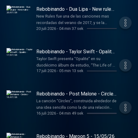
Rebobinando - Dua Lipa - New rules
- 20/07/26
New Rules fue una de las canciones mas
recordadas del verano de 2017, y se la
20 juli 2026
-
04 min 37 sek
identifica por la emergencia como estrella de
Dua Lipa con este tema, el sexto single de su
álbum debut homónimo y publicado unos
meses antes.
Rebobinando - Taylor Swift - Opalite
- 17/07/26
Taylor Swift presenta “Opalite” en su
duodécimo álbum de estudio, “The Life of a
17 juli 2026
-
05 min 13 sek
Showgirl”, publicado en 2025, y que supune
una nueva colaboración con los productores
Max Martin y Shellback, responsables de
algunos de los mayores éxitos del pop
Rebobinando - Post Malone - Circles
contemporáneo.
- 16/07/26
La canción “Circles”, construida alrededor de
una idea sencilla como la de una relación
16 juli 2026
-
04 min 49 sek
que se repite sin encontrar salida, terminó
convirtiéndose en uno de los mayores éxitos
de Post Malone.
Rebobinando - Maroon 5 - 15/05/26