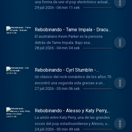
una forma de unir el pop electrónico actual
29 juli 2026
-
04 min 11 sek
con una melodía reconocible de los años 90,
el tema fue incluido en una reedición de su
álbum debut, Heaven & Hell, publicado en
202
Rebobinando - Tame Impala - Dracula
- 28/07/26
El australiano Kevin Parker es la persona
detrás de Tame Impala. Bajo esa
28 juli 2026
-
04 min 34 sek
denominación ha construido durante años
una carrera basada en mezclar psicodelia,
electrónica y pop experimental.
Rebobinando - Cyrl Stumblin -
27/07/26
Un clásico del rock romántico de los años 70
encontró una segunda vida gracias a un
27 juli 2026
-
05 min 06 sek
productor australiano prácticamente
desconocido fuera de internet. La versión
electrónica a cargo de Cyril del gran
Stumblin’ In recupera el tema publicado en
Rebobinando - Alesso y Katy Perry,
1977 por Chris Norman y Suzi Quatro.
When I’m Gone - 24/07/26
La unión entre Katy Perry, una de las grandes
voces del pop estadounidense y Alesso, uno
24 juli 2026
-
03 min 49 sek
de los nombres más importantes de la