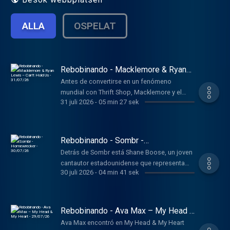
ALLA
OSPELAT
Rebobinando - Macklemore & Ryan
Lewis – Can't Hold Us - 31/07/26
Antes de convertirse en un fenómeno
mundial con Thrift Shop, Macklemore y el
31 juli 2026
-
05 min 27 sek
productor Ryan Lewis ya habían grabado una
canción que acabaría siendo uno de los
himnos del hip hop de la década.
Rebobinando - Sombr -
Homewrecker - 30/07/26
Detrás de Sombr está Shane Boose, un joven
cantautor estadounidense que representa
30 juli 2026
-
04 min 41 sek
una nueva generación de músicos nacidos
en la era de TikTok y las plataformas
digitales.
Rebobinando - Ava Max – My Head &
My Heart - 29/07/26
Ava Max encontró en My Head & My Heart