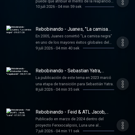
puede que atribuir el merito de la reaparición
10 juli 2026
-
04 min 59 sek
a nivel mundial de música colombiana a
Carlos Vives y, en particular, a la reversión del
clásico ‘La Gota Fria’.
Rebobinando - Juanes, "La camisa
negra" - 09/07/26
En 2005, Juanes convirtió "La camisa negra"
en uno de los mayores éxitos globales del
9 juli 2026
-
04 min 40 sek
pop latino moderno, incluido en su álbum 'Mi
sangre', publicado en 2004.
Rebobinando - Sebastian Yatra,
"Vagabundo" - 08/07/26
La publicación de este tema en 2023 marcó
una etapa de transición para Sebastián Yatra.
8 juli 2026
-
04 min 35 sek
Rebobinando - Feid & ATL Jacob,
"Luna" - 07/07/26
Publicado en marzo de 2024 dentro del
proyecto Ferxxocalipsis, Luna une al
7 juli 2026
-
04 min 11 sek
colombiano Feid con el productor