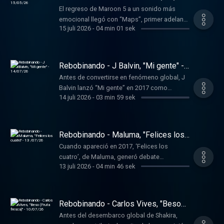
El regreso de Maroon 5 a un sonido más
emocional llegó con “Maps”, primer adelanto
15 juli 2026
-
04 min 01 sek
de su quinto álbum de estudio, publicado
2014.
Rebobinando - J Balvin, "Mi gente" -
14/07/26
Antes de convertirse en fenómeno global, J
Balvin lanzó “Mi gente” en 2017 como
14 juli 2026
-
03 min 59 sek
evolución del éxito de “Voodoo Song” del
productor francés Willy William.
Rebobinando - Maluma, "Felices los
cuatro" - 13 /07/26
Cuando apareció en 2017, ‘Felices los
cuatro’, de Maluma, generó debate
13 juli 2026
-
04 min 46 sek
inmediato por su letra explícita sobre
relaciones abiertas.
Rebobinando - Carlos Vives, "Beso
(Fruta fresca)" - 10/07/26
Antes del desembarco global de Shakira,