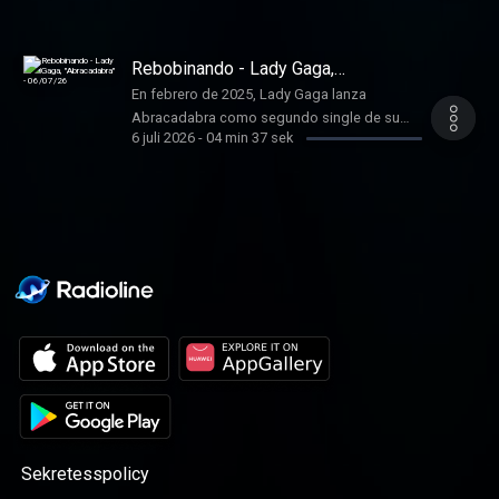
estadounidense ATL Jacob, habitual en el
entorno de trap de Atlanta.
Rebobinando - Lady Gaga,
"Abracadabra" - 06/07/26
En febrero de 2025, Lady Gaga lanza
Abracadabra como segundo single de su
6 juli 2026
-
04 min 37 sek
séptimo álbum, Mayhem.
Sekretesspolicy