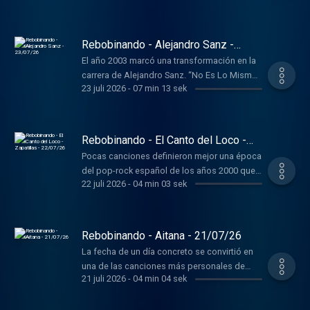
electrónica sueca, dio lugar a When I’m Gone
Rebobinando - Alejandro Sanz -
23/07/26
El año 2003 marcó una transformación en la
carrera de Alejandro Sanz. “No Es Lo Mismo”
23 juli 2026
-
07 min 13 sek
era la canción principal y daba nombre a su
séptimo álbum de estudio.
Rebobinando - El Canto del Loco -
Zapatillas - 22/07/26
Pocas canciones definieron mejor una época
del pop-rock español de los años 2000 que
22 juli 2026
-
04 min 03 sek
Zapatillas, sencillo que dio titulo al cuarto
álbum de estudio de El Canto del Loco
publicado en 2005.
Rebobinando - Aitana - 21/07/26
La fecha de un día concreto se convirtió en
una de las canciones más personales de
21 juli 2026
-
04 min 04 sek
Aitana. 6 de febrero pertenece a su tercer
álbum de estudio, “Alpha”, publicado en
2023.