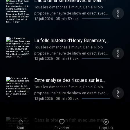
L'actu de la semaine avec le Main
Event des WSOP et 60 français dans
Tous les dimanches à minuit, Daniel Riolo
l'argent, le casting ouvert pour la
propose une heure de show en direct avec
nouvelle émission de Moundir sur
RMC Story et les dates de diffusion
12 juli 2026
-
05 min 59 sek
Moundir Zoughari pour les passionnés de
des WSOP sur W9 et M6. – 12/07
poker. Conseils d'un joueur professionnel,
actualité, tournois... Votre rendez-vous poker,
sur RMC !
La folle histoire d'Henry Benamram,
qualifié grâce à un tournoi entre
Tous les dimanches à minuit, Daniel Riolo
potes, qui fait son 1er ITM en tournoi
propose une heure de show en direct avec
et encaisse 260.000$ sur l'Ultra
Stack des WSOP 2026. – 12/07
12 juli 2026
-
03 min 33 sek
Moundir Zoughari pour les passionnés de
poker. Conseils d'un joueur professionnel,
actualité, tournois... Votre rendez-vous poker,
sur RMC !
Entre analyse des risques sur les
paris chez Winamax, la dernière
Tous les dimanches à minuit, Daniel Riolo
saison de Koh-Lanta et sa passion
propose une heure de show en direct avec
pour le poker, Jonathan Guez est un
touche-à-tout. – 12/07
12 juli 2026
-
08 min 05 sek
Moundir Zoughari pour les passionnés de
poker. Conseils d'un joueur professionnel,
actualité, tournois... Votre rendez-vous poker,
sur RMC !
Dans la tête d'un fish avec une main
compliquée jouée au Day 4 du Main
Tous les dimanches à minuit, Daniel Riolo
Start
Favoriter
Upptäck
Event des WSOP 2026. – 12/07