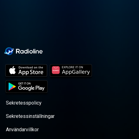
czołowymi politykami polskiej
sceny politycznej – zarówno ze
strony rządzącej, jak i
opozycyjnej.
Sekretesspolicy
Sekretessinställningar
Användarvillkor