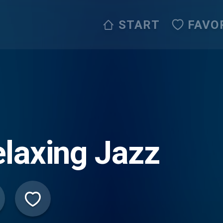
START
FAVO
laxing Jazz