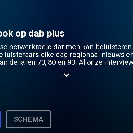
ook op dab plus
se netwerkradio dat men kan beluisteren
e luisteraars elke dag regionaal nieuws e
n de jaren 70, 80 en 90. Al onze interview
e over te winnen vrijkaarten en tickets 
SCHEMA