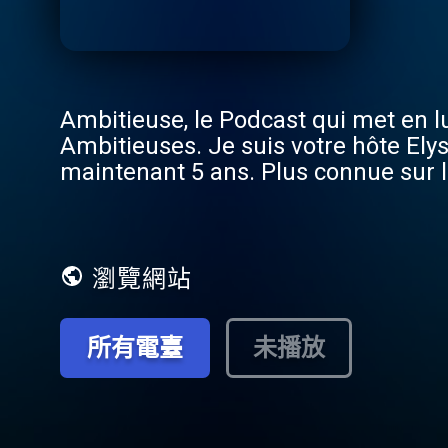
Ambitieuse, le Podcast qui met en 
Ambitieuses. Je suis votre hôte Ely
maintenant 5 ans. Plus connue sur l
rencontrer au quotidien des femmes 
ces histoires qui méritent d’être co
plein de rebondissements. J'espère q
瀏覽網站
所有電臺
未播放