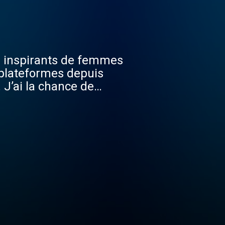
s inspirants de femmes
 plateformes depuis
 J’ai la chance de
ans le but de partager
ionnels sont riches et