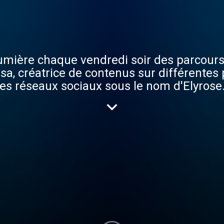
lumière chaque vendredi soir des parcour
ssa, créatrice de contenus sur différentes
es réseaux sociaux sous le nom d'Elyrose.
exceptionnelles et j’ai crée ce podcast d
nnues. Les parcours personnels et profess
u'ils vous inspireront.