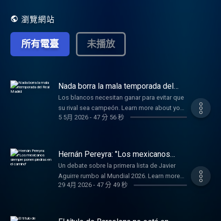
瀏覽網站
所有電臺
未播放
Nada borra la mala temporada del
Real Madrid
Los blancos necesitan ganar para evitar que
su rival sea campeón. Learn more about your
5 5月 2026
-
47 分 56 秒
ad choices. Visit
podcastchoices.com/adchoices
Hernán Pereyra: "Los mexicanos
siempre ponen piedras en el camino"
Un debate sobre la primera lista de Javier
Aguirre rumbo al Mundial 2026. Learn more
29 4月 2026
-
47 分 49 秒
about your ad choices. Visit
podcastchoices.com/adchoices