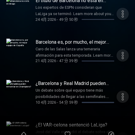
El título de Barcelona no está en
riesgo
Los expertos de ESPN consideran que
LaLiga ya se terminó. Learn more about your
24 4月 2026
-
49 分 50 秒
ad choices. Visit
podcastchoices.com/adchoices
Barcelona es, por mucho, el mejor
equipo de España
Caro de las Salas lanza una temeraria
afirmación para esta temporada. Learn more
21 4月 2026
-
47 分 39 秒
about your ad choices. Visit
podcastchoices.com/adchoices
¿Barcelona y Real Madrid pueden
remontar en Champions?
Un debate sobre qué equipo tiene más
posibilidades de llegar a las semifinales.
10 4月 2026
-
54 分 59 秒
Learn more about your ad choices. Visit
podcastchoices.com/adchoices
¿El VAR-celona sentenció LaLiga?
José del Valle encendió el debate sobre el