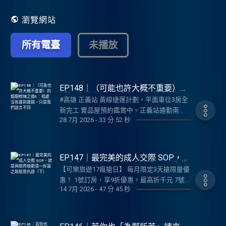
尼：www.facebook.com/purringtalk
Leslie：
瀏覽網站
www.facebook.com/leslietalkstoanimals 想
聊更多歡迎來粉絲專頁找我們呦～ --
所有電臺
未播放
Hosting provided by SoundOn
EP148｜（可能也許大概不重要）的
婚姻修煉之道6：相處沒有誰對誰
#高雄 正義站 黃線捷運計劃，平面車位3房全
錯，只是我們語言不同
新完工 實品屋預約鑑賞中。正義站通勤南
28 7月 2026
-
33 分 52 秒
科，未來捷運串連衛武營、Lalaport。正義公
園，風景入門廳 。陽明國中自由學區07-
7801988 洽澄清路227號
https://sofm.pse.is/9ea23m －－－－以上為
EP147｜最完美的成人交際 SOP，就
SoundOn 動態廣告－－－－ 只會照自己的方
是與鄰界線劃清～好窩之鄰居恩仇錄
【可樂旅遊17瘋搶日】 每月限定3天搶限量優
（下）
式愛，最後絕對沒有好下場？《好窩》一季一
惠！ 1號訂房，享9折優惠，最高折千元 7號票
集的「婚姻修煉之道」來啦！無論夫妻或妻妻
14 7月 2026
-
47 分 45 秒
券，享7%優惠，最高折300元 17號機票，享
相處，似乎都身陷永無止境的溝通輪迴，不想
1.7%折扣，最高折千元
一直吵架？那就來聽兩位主持人示範的正向訓
https://sofm.pse.is/9f5mc2 －－－－以上為
練 三明治溝通法，聽完以後你會了解：相處
SoundOn 動態廣告－－－－ 如果你還不懂，