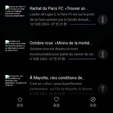
riches et des économies pour stopper le
creusement du déficit public. Ce budget,
Rachat du Paris FC: «Trouver un
rédigé dans l’urgence par l’exécutif, a mis au
stade va être un challenge important
Leader de Ligue 2, le Paris FC est sur le point
pour les nouveaux propriétaires»
jour de profondes lignes de fracture.
de se faire racheter par la famille Arnault,
Entretien avec Eric Coquerel, député La
10 10月 2024
-
07 分 01 秒
propriétaires de LVMH, et le groupe Red Bull.
France insoumise de Seine-Saint-Denis et
Ce rachat qui devrait être officialisé dans
président de la Commission des finances à
quelques jours, pourrait offrir un deuxième
l'Assemblée nationale.
grand club de football à la capitale et un
Octobre rose: «Moins de la moitié
coup de projecteur inespéré au football
des femmes invitées à un dépistage
Octobre rose est devenu un mois
du cancer du sein le font»
français. Les explications d’Arnaud Hermant,
incontournable pour parler du cancer du sein
grand reporter au quotidien L'Équipe qui a
9 10月 2024
-
07 分 07 秒
qui touche plus de 60 000 femmes chaque
révélé l’information mercredi soir.
année et cause environ 12 000 décès par an
en France. Selon leur stade d'évolution, leur
localisation dans l'organe, les cellules à
À Mayotte, «les conditions de
partir desquelles ils se sont propagés ou
détention sont déplorables» à la
C’est un « choc » pour la profession
prison de Majicavo
encore la présence de récepteurs
pénitentiaire : sur l’île de Mayotte, le directeur
hormonaux, les cancers du sein diffèrent,
8 10月 2024
-
06 分 26 秒
de la prison de Majicavo a démissionné pour
tout comme les ripostes thérapeutiques.
« attirer l’attention » sur les conditions de
Quels traitements existent aujourd’hui et
travail du personnel et les conditions de vie
首頁
最愛
探索
quelles sont les avancées médicales ?
des détenus dans cet établissement
Impact du conflit israélo-palestinien
Éléments de réponse avec la professeure