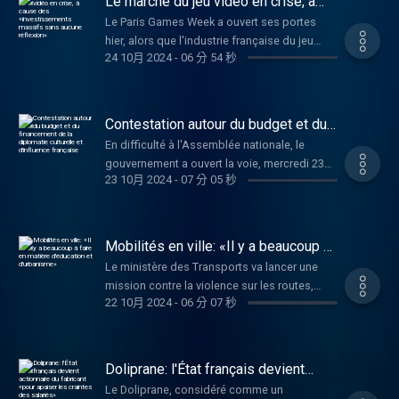
Le marché du jeu vidéo en crise, à
média qui vulgarise la politique et le sport,
national d'adaptation au changement
cause des «investissements
auteur de Geopolympics (éditions Max Milo),
Le Paris Games Week a ouvert ses portes
massifs sans aucune réflexion»
climatique. Michel Barnier propose une série
s'exprime.
hier, alors que l'industrie française du jeu
de « mesures concrètes » destinées à
24 10月 2024
-
06 分 54 秒
vidéo a subi en 2024 l'une de ses années les
préparer le pays aux conséquences qui sont
plus difficiles. Depuis le début de l'année,
bien réelles et concrètes sur le territoire.
pas moins de 13 000 emplois ont été détruits
Entretien avec Quentin Ghesquière, chargé de
dans le secteur et plusieurs structures ont
Contestation autour du budget et du
campagne et plaidoyer « inégalités
déjà baissé le rideau. Cette crise a été
financement de la diplomatie
climatiques » chez Oxfam France.
En difficulté à l'Assemblée nationale, le
culturelle et d'influence française
illustrée par la grève, il y a quelques jours,
gouvernement a ouvert la voie, mercredi 23
des salariés d'Ubisoft, où l’annonce d’une
23 10月 2024
-
07 分 05 秒
octobre 2024, à l'utilisation de l'article 49.3
révision des modalités de télétravail dans
de la Constitution pour faire passer le budget
l’entreprise a mis le feu aux poudres. Les
2025. Frédéric Petit, député MoDem de la
explications d’Antoine Dieulesaint,
7ᵉ circonscription des Français établis hors
Mobilités en ville: «Il y a beaucoup à
représentant du Syndicat des travailleurs et
de France, a présenté le projet de rapport
faire en matière d'éducation et
travailleuses du jeu vidéo (STJV).
Le ministère des Transports va lancer une
d'urbanisme»
relatif au budget de la diplomatie culturelle et
mission contre la violence sur les routes,
d’influence, qui comprend les subventions
22 10月 2024
-
06 分 07 秒
quelques jours après la mort d’un cycliste
données aux réseaux culturels et
écrasé par le conducteur d’un SUV à Paris
d’enseignement français à l'étranger. Il
soupçonné de l'avoir délibérément renversé.
s'insurge au micro de RFI contre les coupes
Ce tragique événement révèle l’hostilité
Doliprane: l'État français devient
budgétaires qui vont être imposées sur la
quotidienne entre les automobilistes et les
actionnaire du fabricant «pour apaiser
dépense des opérateurs de la France qui
Le Doliprane, considéré comme un
les craintes des salariés»
cyclistes. La mission devra formuler des