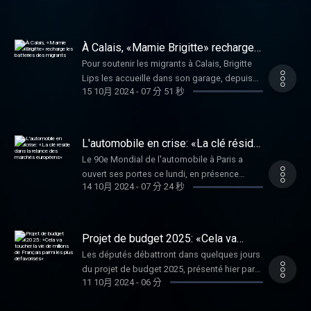
rencontres depuis son arrivée, il a présenté
domicile dans le département des Vosges,
ce jeudi matin 17 octobre ce que l'on appelle
fait régulièrement la une de la presse. 40 ans
le plan S2R (Sauvegarde, refondation et
d'enquête chaotique ont laissé entier le
À Calais, «Mamie Brigitte» recharge
reconstruction). Il prévoit la prolongation du
mystère du meurtre le 16 octobre 1984 du
les batteries des migrants
dispositif de chômage partiel, du fonds de
Pour soutenir les migrants à Calais, Brigitte
«petit Grégory», qui continue à susciter
solidarité pour les entreprises et 500 millions
Lips les accueille dans son garage, depuis
intérêt et fascination en France. Retour sur
15 10月 2024
-
07 分 51 秒
d'euros pour le territoire. Le ministre est
les années 2000, pour recharger les
une des affaires judiciaires les plus suivies
aussi venu parler de la production de nickel,
portables, les batteries et aussi parfois le
de ces quarante dernières années avec
qui s'est effondrée ces derniers mois. 545
moral. On l'appelle d'ailleurs « Mamie
Patricia Tourancheau, journaliste spécialiste
000 tonnes au mois d'août, selon l'Insee,
Charge ». Son histoire a inspiré deux
L'automobile en crise: «La clé réside
des affaires criminelles et autrice du livre très
c'est trois fois moins qu'à la même période
journalistes, qui ont fini par la convaincre de
dans la relance des marchés
documenté « Le récit complet de l’affaire
Le 90e Mondial de l'automobile à Paris a
européens»
l'année précédente. Entretien avec
raconter sa vie dans un livre qui est sorti
Grégory », éditions Points.
ouvert ses portes ce lundi, en présence
l’historienne Isabelle Merle, directrice de
récemment aux éditions Salvator intitulé
14 10月 2024
-
07 分 24 秒
d'Emmanuel Macron. Plus de 400 exposants
recherche au CNRS et au CREDO (Centre de
Mamie Charge, une vie au service des
sont attendus au moment où le marché des
Recherche et de Documentation sur
migrants. Elle était l’invitée de RFI au micro de
voitures neuves est au point mort, avec des
l’Océanie), spécialiste des processus de
Charlotte Idrac.
reculs marqués pour les constructeurs
colonisation dans le Pacifique Sud.
Projet de budget 2025: «Cela va
français Stellantis et Renault. Entretien avec
toucher la vie de millions de Français
Les députés débattront dans quelques jours
parmi les plus défavorisés»
Flavien Neuvy, économiste et directeur de
du projet de budget 2025, présenté hier par
l’Observatoire Cetelem de l’automobile.
11 10月 2024
-
06 分
Michel Barnier. Le texte prévoit notamment
des augmentations d'impôts pour les plus