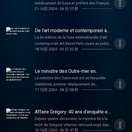
agissent à l'international.
médicament de base et préféré des Français,
propositions au sujet de l'éducation routière,
21 10月 2024
-
06 分 57 秒
se rapproche des États-Unis. Sanofi a
de l'amélioration continue des
confirmé, lundi 21 octobre, s'allier au fonds
aménagements et de la réponse judiciaire
d'investissement américain CD pour lui céder
aux comportements violents sur la route.
potentiellement le contrôle de sa filiale qui
De l’art moderne et contemporain à
Entretien avec Jean Coldefy, directeur du
commercialise le médicament. Le projet de
Art Basel Paris
programme Mobilités et Transitions d’ATEC
La 3e édition de la foire internationale d'art
cette cession suscite une vive émotion en
ITS France et conseiller du président de
contemporain Art Basel Paris ouvre au public
France. Après des négociations exclusives,
18 10月 2024
-
05 分 32 秒
Transdev.
ce vendredi 18 octobre, pour la première fois
le gouvernement dit avoir obtenu les
au Grand Palais. Un événement qui rassemble
garanties suffisantes pour le maintien de la
artistes, galeristes, collectionneurs et
filiale en France. Le décryptage de Marc
célébrités du monde entier, il est désormais
Le ministre des Outre-mer en
Ivaldi, professeur à la Toulouse School of
au monde de l’art ce que la fashion week est
Nouvelle-Calédonie: «Un processus
Economics, spécialiste de l'économie
Le ministre des Outre-mer est en Nouvelle-
qui tend vers un apaisement»
à la mode, un rendez-vous incontournable.
industrielle.
Calédonie, premier déplacement de
Les explications de Marion Papillon,
17 10月 2024
-
08 分 08 秒
François-Noël Buffet dans un territoire où les
galeriste, présidente du Comité
tensions sont toujours très grandes. Les
professionnel des galeries d’art et fondatrice
émeutes ne sont plus celles du mois de mai,
et directrice de Choices Paris Gallery
lorsque les indépendantistes et de nombreux
Affaire Grégory: 40 ans d’enquête et
Weekend.
jeunes protestaient contre la réforme du
de fascination, «c’est une vengeance
Depuis quatre décennies, le mystère lié à la
de filiation»
corps électoral, mais on est encore loin d'un
mort de Grégory Villemin, retrouvé noyé dans
retour à la normale. Le ministre a multiplié les
16 10月 2024
-
06 分 47 秒
la Vologne à quelques kilomètres de son