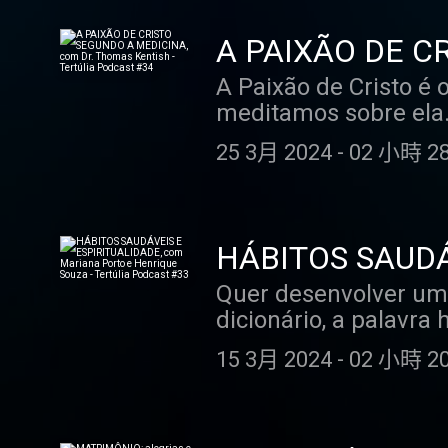
– faria o menor senti
mundo sem ter uma ra
A PAIXÃO DE C
eternidade no Céu? 
Kentish - Tertúl
A Paixão de Cristo é o
péssima hospedaria, 
meditamos sobre ela. 
pior sem Jesus Cristo
Cordeiro que se dá a
essa alegria deve nos
25 3月 2024
-
02 小時 28
dolorosos nos leva a
sentimentalismo, que 
feira em que cada um 
em que celebramos o 
de uma forma ou de ou
outro. Acompanhados 
mais importante do a
Pires, missionária d
HÁBITOS SAUDÁV
você a oportunidade d
profundo e bem humor
Henrique Souza -
Quer desenvolver um há
contrário do que mui
forte ao longo desses
dicionário, a palavra
antes faz com que el
Podemos dizer, por e
que se passou com Jes
15 3月 2024
-
02 小時 20
acordamos é um hábit
ainda mais neste gran
algo que exige um ga
presença do Dr. Thom
comportamento automático. Agora, quando falamos de hábitos sa
principais momentos