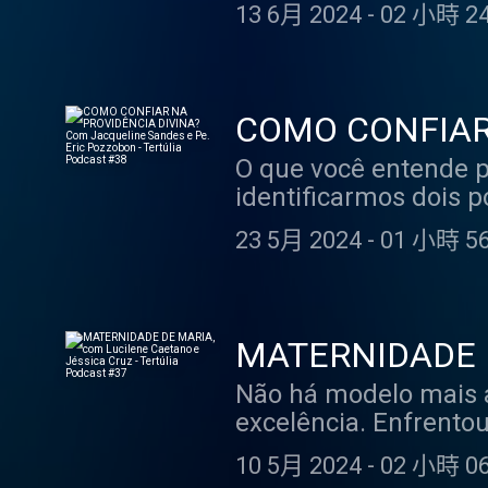
afastar-nos dos víci
e todos. E é sobre e
avançados nela – por
13 6月 2024
-
02 小時 24
humano, e nos são co
conosco neste 40º epi
acabar pisando em fa
podemos adquirir pel
formação católica par
importância delas pa
Catequese.
canonização, examina
COMO CONFIAR 
Logo, não resta dúvid
e Pe. Eric Pozzo
O que você entende p
Mas vale ressaltar q
identificarmos dois 
virtuosa: aquela que
pensamento deísta, 
durante o dia… Se nã
23 5月 2024
-
01 小時 56
original, Seus planos
passarão de meros bo
humano à sua própria
própria dos santos! P
forma completamente
muito bonito. Na prát
nenhuma atitude, ne
nisso que resolvemos
MATERNIDADE DE
sua salvação. No ent
convidados incríveis
Tertúlia Podcast
Não há modelo mais a
extremos nesses exem
de nos ajudar a enten
excelência. Enfrentou os desafios próprios da condição materna: amamentou, passou
termo entre eles. Na 
Pacheco (@drppacheco
noites em claro, acalmou c
tão simples. Se você 
desenvolvimento huma
10 5月 2024
-
02 小時 06
humanidade perfeita 
discurso da boca para
professora, palestra