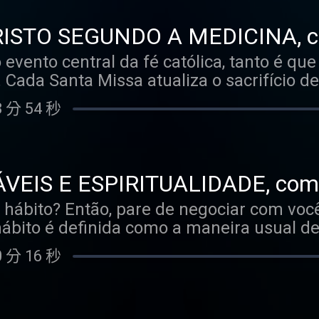
do. Sejamos sinceros: quem se sujeitaria
zão pela qual oferecê-los? Sem a possibi
RISTO SEGUNDO A MEDICINA, c
Ainda que esta vida seja como uma noite
ia Podcast #34
 evento central da fé católica, tanto é que
como bem descreveu Santa Teresa, tudo 
Cada Santa Missa atualiza o sacrifício d
. Nós temos o Senhor ressuscitado! Vivo, 
 nós nas espécies do pão e do vinho. Cad
 consumir por inteiro! Uma alegria que ext
 分 54 秒
 contemplar o sofrimento de Jesus rumo ao
é tão vital quanto o sangue em nossas vei
de nós, individualmente, foi redimido. To
Tempo Pascal, o tema do nosso novo epis
tra, leva à Paixão de Cristo. E é eviden
pelo Guilherme Cadoiss, fundador do San
no —, não pode ser diferente. Nesta Sem
a Comunidade Shalom, cantora e pregador
EIS E ESPIRITUALIDADE, com 
e meditar sobre a Paixão por um outro vié
ado, sobre a Páscoa. Como fazer a chama
 Tertúlia Podcast #33
bito? Então, pare de negociar com você mesmo
tos pensam, a medicina não rebaixa o sof
 primeiros 50 dias – durar o ano inteiro?
 hábito é definida como a maneira usual d
e se torne mais vivo e presente em nossas
xemplo, que ir ao banheiro e escovar os 
us, do ponto de vista biológico, nos aju
 分 16 秒
o, tanto é que o fazemos todos os dias 
de mistério. Por isso, este episódio espec
sto de energia do nosso cérebro, justamen
as Kentish, médico e católico. Com ele, v
udáveis — que é o tema
 da via sacra e compreender — até onde