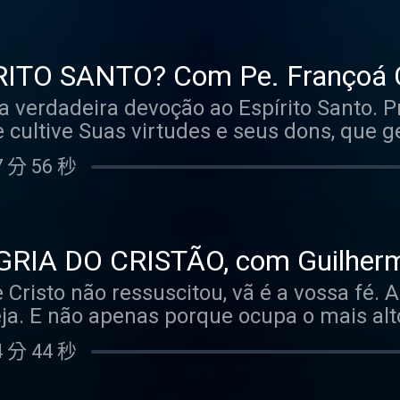
Senhora que foge da
vência da nossa fé, decidimos trazer este 
irgem sabia que ele
os de uma vez por todas o que é a famige
todos os dias, ao longo dos 33 anos da vida
mo confiar nela. Para tirar nossas dúvida
ITO SANTO? Com Pe. Françoá C
s e práticas que podem nos ajudar nesse
úlia Podcast #36
a verdadeira devoção ao Espírito Santo.
Deus para poupar seu Filho. Maria sabia
com a presença especial de dois convida
cultive Suas virtudes e seus dons, que g
ão é à toa que a Igreja cultiva uma devoç
 de 2 filhas (Maria e Aurora) Autora do l
nturanças. Mas, para que isso aconteça,
ozzobon: vigário na Paróquia Nossa Senhor
 分 56 秒
le é. Sem superficialidade, sem resumi-L
nte do mundo, que teve a alma transpas
rito Santo? O Deus que vivifica e santific
nar fecundos os sofrimentos cotidianos de uma 
conhecido. E enquanto pessoas que profe
 de Maria Santíssima, contamos com a pr
r com essa realidade. Por isso, neste 36º
RIA DO CRISTÃO, com Guilherm
z a esse mistério acompanhados de dois
orts; e Jéssica Cruz, esposa do Edmilson
 Podcast #35
e Cristo não ressuscitou, vã é a vossa fé.
sobre a Santíssima Trindade – afinal, não
eja. E não apenas porque ocupa o mais alt
dela: O padre Françoá Costa, pároco na Pa
itúrgico, mas porque dá sentido a absolu
 em Filosofia e Teologia pela Universida
 分 44 秒
em a Páscoa, não haveria a Igreja. Sem a
e Dr. Rubens Rebouças, consagrado da C
m os Sacramentos, a Eucaristia não existi