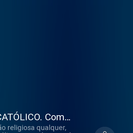
CATÓLICO. Com
ast #41
o religiosa qualquer,