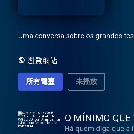
Uma conversa sobre os grandes teso
瀏覽網站
所有電臺
未播放
O MÍNIMO QUE 
Alam Carrion e J
Há quem diga que a Ig