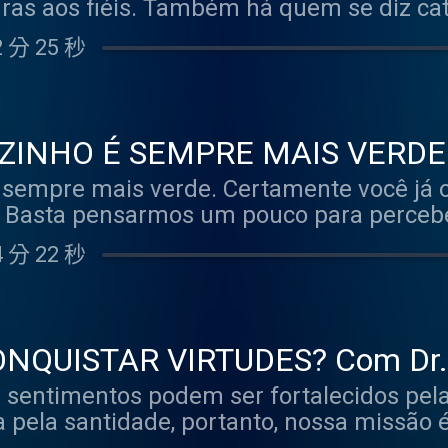
gras aos fiéis. Também há quem se diz ca
assados – e, portanto, se dá o direito de i
 分 25 秒
abem que, se tratando da Igreja de Nosso
s. Sendo assim, entendem que o mais sensa
sim conformar a própria consciência à da
tínuo, afinal, não é da noite para o dia q
ZINHO É SEMPRE MAIS VERDE.
 fé católica – não mesmo! Por isso, tamb
ia Podcast #40
 sempre mais verde. Certamente você já o
ias perguntas surjam. E tudo bem, nós te
? Basta pensarmos um pouco para perceb
o em questionar quando se tem a real in
vida do próximo), mas sobre nós mesmos. 
 há nada que ainda não tenha sido questio
 分 22 秒
realidade. Se achamos que a grama do viz
r todas as dúvidas, uma por uma, no Catec
epção que temos do nosso próprio jardim 
sso, cabe a nós a disposição de deixar-s
amento é muito comum, e pode se manife
e a mesma que formou os apóstolos e uma
no trabalho, nas relações pessoais, na f
 foi pensando nessa realidade de formaç
ONQUISTAR VIRTUDES? Com Dr. 
o isso evidencia que, no que diz respeit
ema especial: um manual do católico , on
 - Tertúlia Podcast #39
sentimentos podem ser fortalecidos pela
rcorrer. Afinal, uma pessoa madura é aq
r para viver bem a sua fé. Essa convers
a pela santidade, portanto, nossa missão é
e, que a entende sem distorções e não se 
a caminhada agora, mas também para os q