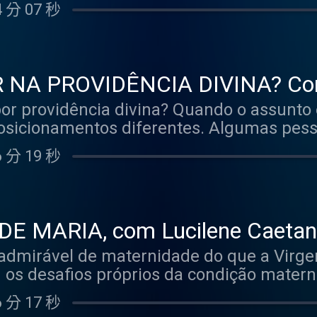
os. Algumas virtudes não podem ser alcan
sse assunto que o Pedro Augusto (@pedro
que é sempre bom se certificar de que o 
 分 07 秒
ncedidas por Deus. Já outras, contando c
sódio do Tertúlia Podcast.
lso. E os convidados? Uma dupla de peso
a educação, por atos repetidos livremente
a leigos: Alam Carrion e Jeciandro Pesso
ra nossa salvação é tão significativa que
-se a presença das virtudes heroicas na v
NA PROVIDÊNCIA DIVINA? Com 
a de que essa é – ou deveria ser – uma l
bon - Tertúlia Podcast #38
or providência divina? Quando o assunto
ue não estamos nos referindo à concepç
posicionamentos diferentes. Algumas pes
 acorda cedo, toma banho gelado, tem um 
creem que Deus criou o mundo e que, com
o usarmos esses hábitos para nos aproxim
 分 19 秒
 deram errado . A partir daí, o Criador ter
ns hábitos. Estamos falando da virtude ve
 sorte. Por outro lado, um outro grupo d
orém, provavelmente você já saiba que, na
 passiva diante da providência, como s
ica, nem tudo são flores – longe disso, in
nhum protagonismo – numa justa medida –
 trazer esse tema para o centro de mai
 MARIA, com Lucilene Caetano 
anto, não precisamos nos esforçar muito 
! Para acabar com a romantização e a pag
 #37
dmirável de maternidade do que a Virge
plos — e talvez você pense que a respost
der como conquistá-las na vida prática, est
teoria, podemos dizer que sim. Mas, na p
): psicólogo e mentor de profissionais 
rises de choro, ensinou a caminhar e a falar. Em tu
é católico, sabe que confiar na providênc
no; e a 🎙️Marília Rebouças (@mariliabit
 分 17 秒
de Maria vai ao encontro da natureza fal
 fora. Por isso, pensando na importância
nte e consagrada da Comunidade Católica