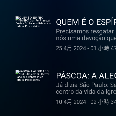
recebe a graça de ser mãe. Mas há algo na maternidade de Nossa 
providência para a vi
nossa compreensão: a dor. Mesmo antes de dar à luz ao Salvador, a V
episódio, entenderem
viria para morrer. E 
o mais importante: co
QUEM É O ESPÍR
sofreu por isso. Sofreu profundamente, mas foi obediente até o fim. Em momento algum
trazendo testemunho
Rebouças - Tert
Precisamos resgatar 
tentou negociar com 
confiança, contamos 
nós uma devoção que 
deveria se cumprir. N
esposa do Pedro e mãe
aproxime das bem-ave
Nossa Senhora. E sendo a maternidade uma via para a santidade, quem melhor do que a
milagre . Pe. Eric P
25 4月 2024
-
01 小時 47
clareza sobre quem E
Mulher mais importa
Quem é, afinal, o Espí
dor, para ensinar a tor
fundo, um grande des
sobre a maternidade
podemos nos conforma
muito queridas: Lucilene Caetano, que é esposa do Felipe, mãe de 3 filhos, jornalista e
PÁSCOA: A ALEG
Podcast, traremos lu
apresentadora do N Sp
Pires - Tertúlia
Já dizia São Paulo: S
grande conhecimento 
centro da vida da Igr
Espírito Santo fora 
solenidades do ano l
de Brasília; graduado
10 4月 2024
-
02 小時 34
enquanto católicos. S
Teologia Dogmática; 
seriam celebrados. Se
médico e professor.