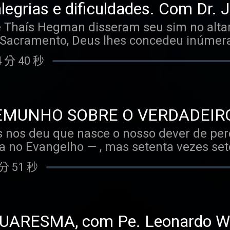
oisa muda de figura. Veja bem: não impo
to corporal de Jesus, de acordo com o di
grias e dificuldades. Com Dr. J
oa seja, ela nunca vai acordar, sair da c
angue? Qual foi a causa real da morte d
Tertúlia Podcast #32
e Thaís Hegman disseram seu sim no altar
er esse costume exige uma tomada de decis
durante a flagelação? Qual a localização 
acramento, Deus lhes concedeu inúmeras 
penas um exemplo entre tantos hábitos s
aixo, deixamos uma lista com os principa
filhos — e também dificuldades. Mas a v
 é a diferença entre ele e um hábito comum? É q
dente. Esperamos que este episódio faç
 分 40 秒
e seu início muito antes do dia do casame
ão são negociáveis. Por isso, você vê tan
 outras que você já viveu. Nós Vos adoram
nto amoroso se não ruma ao matrimônio? 
dos cuidados com a alimentação, com o cond
ue pela vossa santa cruz remistes o mund
 óbvio, mas nem por isso, simples. Quando
onstante o suficiente. Na verdade, o que você não
meçamos a entender a Paixão? 16:00s - O q
ônio, o que não faltam são questionament
 negociar com você mesmo. Sempre que h
magem do Sudário? 24:00s - Doador univer
TEMUNHO SOBRE O VERDADEIR
po de discernimento: o que devo procur
ro. Mas como, então, desenvolver hábitos
4 35:00s - O suor de sangue 43:00s - O c
ertúlia Podcast #31
 nos deu que nasce o nosso dever de perd
ele/ela é a pessoa certa para mim? , quai
espiritualidade — que é o segundo pilar d
 da flagelação 50:10s - Como era o chicote
no Evangelho — , mas setenta vezes sete
iáveis? Quem é noivo, está um passo à fre
 caminho da cruz 1:33:00s - O calvário 1:3
 precisamos conceder o perdão a alguém
ena consciência da finalidade do matrimôn
s ainda assim, muito profunda, com dois co
 morte 2:08:00s - A lança 2:12:00s - O pro
分 51 秒
or não usa essa expressão para estabele
as como viver bem essa preparação? E, 
 com o Pedro, católica e médica cardiolog
quando se trata de perdoar, não há limite.
nto, tudo está resolvido. Os que já são
 perfil no Instagram. 🧠Henrique Souza: casado com a
 fácil, tampouco que tudo seja perdoável
 em todas as fases de um relacionamento
rdo e da Maitê, católico, psicólogo e um 
mereça o perdão (afinal, quem somos nós
ntão, como encarar essas dificuldades? C
ARESMA, com Pe. Leonardo Wa
 nem tudo é matéria de perdão. Há circuns
ônio é uma vocação – e, portanto, uma via
tagem — um baita spoiler do que te esper