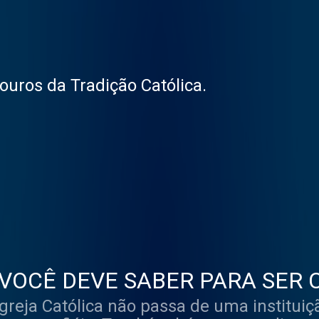
uros da Tradição Católica.
VOCÊ DEVE SABER PARA SER 
eciandro Pessoa - Tertúlia Podc
reja Católica não passa de uma instituiçã