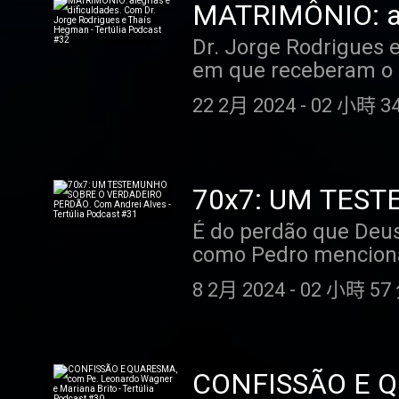
deste episódio — a c
permite — o sofrimen
MATRIMÔNIO: ale
vida fitness uma pess
leva alguém a suar s
Thaís Hegman - 
Dr. Jorge Rodrigues 
para a academia. Mant
chicotadas Ele levou 
em que receberam o S
exercício físico é a
pulsos? E porquê? Ab
graça de conceber 5 
desenvolver. E sabe qual
minutagem correspon
22 2月 2024
-
02 小時 34
matrimonial deles tev
chamamos saudáveis n
diferente de todas as
serve um relacioname
o hábito da leitura, 
Vos bendizemos, porq
até ser algo bastante
enquanto você lamenta não ser c
14:00s - Por onde co
alicerçada no matrim
consegue é parar de
Como foi formada a i
70x7: UM TES
namora, vive um tem
uma exceção. E assim, volta ao ponto ze
Datação de carbono 1
Andrei Alves - T
É do perdão que Deus
vida? , como sei que 
saudáveis? E onde a 
morte? 4900s - Início
como Pedro menciona 
negociáveis e inegoc
nessa história? É o que vamos descobrir por meio de uma conversa descontraída, cheia
espinhos 1:23:00s - O
número de vezes que
relacionamento, a pl
de dicas práticas, ma
1:51:00s - A causa da
8 2月 2024
-
02 小時 57 
saiba que Nosso Senh
objetivo do casal. M
Mariana Porto: casada
para esclarecer que, 
que depois do casame
saudável, hábitos e rotina em seu
que perdoar seja algo
disso (risos). Como
Narjara, pai do Berna
que nos ofendeu não 
passa por crises. E e
psicologia Eurekka. Vamos deixar aqui embaixo uma lista com os temas tratados ao longo
CONFISSÃO E QU
mas porque, de fato,
fato de que o matrim
do episódio e a minu