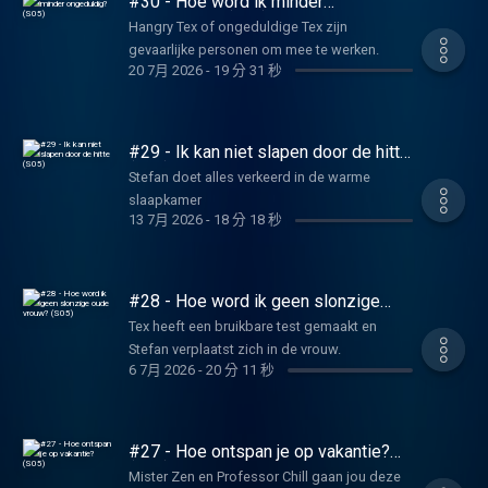
#30 - Hoe word ik minder
Gimbrère.
ongeduldig? (S05)
Hangry Tex of ongeduldige Tex zijn
gevaarlijke personen om mee te werken.
20 7月 2026
-
19 分 31 秒
#29 - Ik kan niet slapen door de hitte
(S05)
Stefan doet alles verkeerd in de warme
slaapkamer
13 7月 2026
-
18 分 18 秒
#28 - Hoe word ik geen slonzige
oude vrouw? (S05)
Tex heeft een bruikbare test gemaakt en
Stefan verplaatst zich in de vrouw.
6 7月 2026
-
20 分 11 秒
#27 - Hoe ontspan je op vakantie?
(S05)
Mister Zen en Professor Chill gaan jou deze