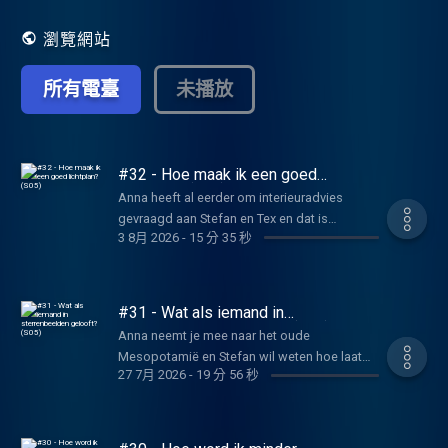
problemen. Maar hoe lossen we dat op?
Geen zorgen. In Zo, Opgelost gaan
瀏覽網站
wetenschapsjournalist Anna Gimbrère en
comedians Tex de Wit en Stefan Pop de
所有電臺
未播放
meest complexe onderwerpen te lijf en
lossen het voor je op. Elke maandag en
vrijdag hoor je in een nieuwe aflevering
welke oplossingen ze hebben bedacht. Bij
de vrijdagmiddagborrel op 15 december
#32 - Hoe maak ik een goed
lichtplan? (S05)
nemen Tex, Anna en Stefan twee
Anna heeft al eerder om interieuradvies
uitzendingen live op vanuit Droog in
gevraagd aan Stefan en Tex en dat is
Amsterdam. Kom langs met of zonder je
3 8月 2026
-
15 分 35 秒
blijkbaar goed bevallen.
problemen en wie weet loop jij wel met een
probleem minder de deur uit! Koop nu je
kaartjes via:
#31 - Wat als iemand in
https://www.droog.com/event/zo-
sterrenbeelden gelooft? (S05)
opgelost/ Heb jij een probleem dat je graag
Anna neemt je mee naar het oude
opgelost zou zien? Stuur ons een dm via
Mesopotamië en Stefan wil weten hoe laat
@zo_opgelost of een maitje naar
27 7月 2026
-
19 分 56 秒
Tex geboren is.
podcast@kro-ncrv.nl. En misschien ben jij
binnenkort een probleem armer! Jingle:
Bovenburen (@bovenburen) met Anna