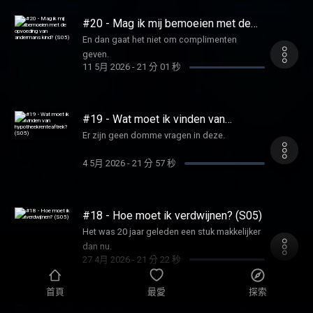
#20 - Mag ik mij bemoeien met de
opvoeding van andermans kind?
En dan gaat het niet om complimenten
(S05)
geven.
11 5月 2026
-
21 分 01 秒
#19 - Wat moet ik vinden van
hypotheekrenteaftrek? (S05)
Er zijn geen domme vragen in deze.
4 5月 2026
-
21 分 57 秒
#18 - Hoe moet ik verdwijnen? (S05)
Het was 20 jaar geleden een stuk makkelijker
dan nu.
27 4月 2026
-
21 分 22 秒
首頁
最愛
探索
#17 - Moet ik hoger gaan wonen?