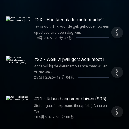
#23 - Hoe kies ik de juiste studie?
(S05)
Tex is ooit flink voor de gek gehouden op een
spectaculaire open dag van
1 6月 2026
-
20 分 07 秒
bedrijfswetenschappen.
#22 - Welk vrijwilligerswerk moet ik
doen? (S05)
Anna wil bij de dierenambulance maar willen
zij dat wel?
25 5月 2026
-
19 分 04 秒
#21 - Ik ben bang voor duiven (S05)
Stefan gaat in exposure therapie bij Anna en
Tex.
18 5月 2026
-
20 分 08 秒