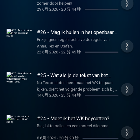
zomer door helpen!
29 6月 2026
-
20 分 44 秒
#26 - Mag ik huilen in het openbaar?
(S05)
Er zijn geen regels behalve de regels van
Anna, Tex en Stefan.
22 6月 2026
-
22 分 45 秒
#25 - Wat als je de tekst van het
Wilhelmus niet meer weet? (S05)
Nu Tex besloten heeft naar het WK te gaan
kijken, dient het volgende probleem zich bij
14 6月 2026
-
23 分 44 秒
Stefan aan.
#24 - Moet ik het WK boycotten?
(S05)
Bier, bitterballen en een moreel dilemma.
8 6月 2026
-
20 分 20 秒