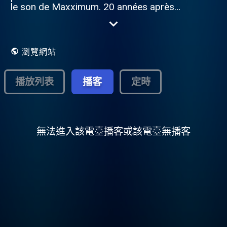
le son de Maxximum. 20 années après
Double XX vous fait revivre la musique à
son Maxximum . Retrouvez tous les titres
diffusés sur Maxximum sur Double XX !
瀏覽網站
播放列表
播客
定時
無法進入該電臺播客或該電臺無播客