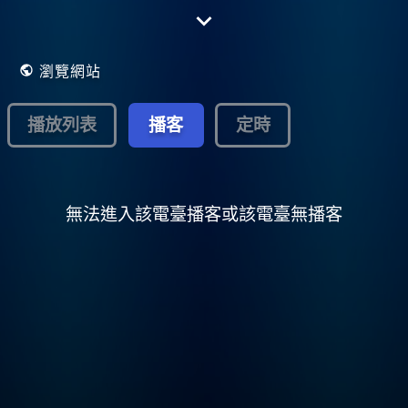
Mixaradio Saint-Quentin informe
communique tous les événements sociaux,
culturels, sportifs, de conseils de bon plan
de sortie de loisirs, touristique que peuvent
瀏覽網站
faire ou découvrir les auditeurs.
Promouvoir la ville de Saint-Quentin et
l'agglomération Saint-Quentinoise. Studio
播放列表
播客
定時
Mixaradio sa radio locale et avec aussi ses
2 radios Club, Electro Paradise et Chic List
(Nord de la France).
無法進入該電臺播客或該電臺無播客