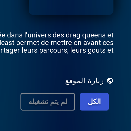
e dans l'univers des drag queens et
odcast permet de mettre en avant ces
se confient sur leurs identités, leurs
sont confrontés, y compris la question
 des questions sur l'identité et sur
زيارة الموقع
 et des triomphes rencontrés par ces
n. "Flamboyantes" cherche à célébrer
résiliante de l'art, toujours proche de
الكل
لم يتم تشغيله
a saison 3 réalisé par Amanite Paris,
esigner). Hébergé par Acast. Visitez
om/privacy pour plus d'informations.