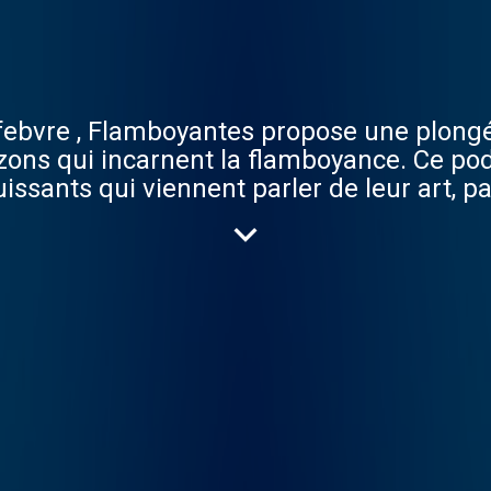
ebvre , Flamboyantes propose une plongé
rizons qui incarnent la flamboyance. Ce p
iennent parler de leur art, partager leurs parcours, leurs gouts et
 société. Dans chaque épisode, les invités 
urs motivations, et les défis auxquels ils 
tistique. "Flamboyantes" aborde également
pisode offre un aperçu sincère des défis
r quête de reconnaissance et d'acceptatio
qui rassemble, la créativité et la puissance 
 sauver et repenser le monde. Artwork de l
Photographe) et Nicolas Thioulouse (3D D
acast.c