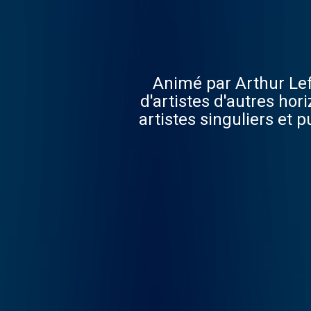
Animé par Arthur Lef
d'artistes d'autres ho
artistes singuliers et puissants qui v
leurs façon de faire
parcours artistiques, le
de la reconnaissance ar
le genre. Chaque é
artistes dans leu
l'amour, l'individualité 
soi, toujours là pour
Berangère Portella (