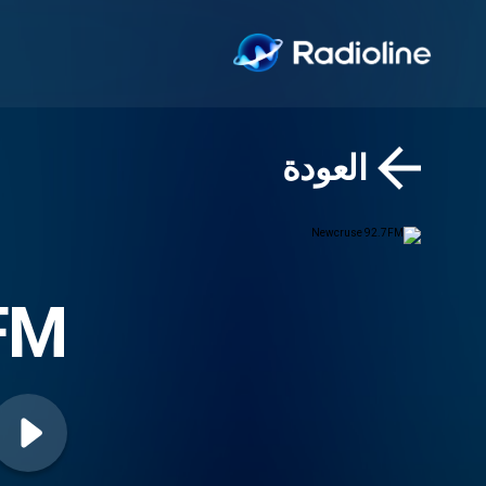
العودة
FM