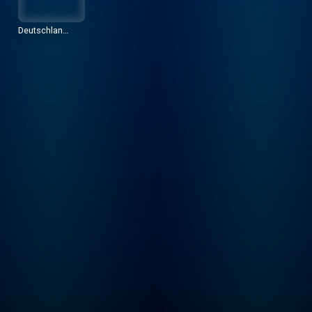
Deutschlandr
adio Dokume
nte und Deba
tten