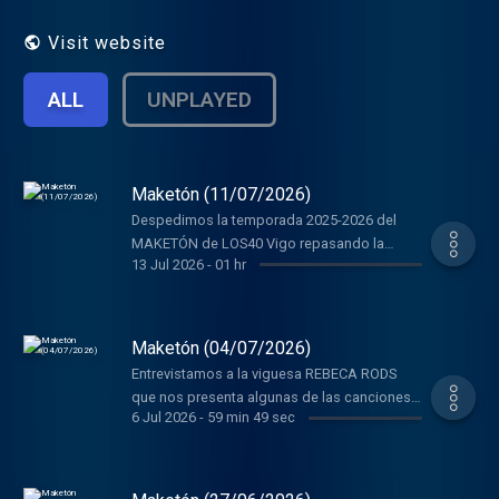
Visit website
ALL
UNPLAYED
Maketón (11/07/2026)
Despedimos la temporada 2025-2026 del
MAKETÓN de LOS40 Vigo repasando la
13 Jul 2026
-
01 hr
actualidad musical gallega con: QUINTE:
“Vínculo de dolor”, ANTIA PINAL: “Te olvidas
de mi”, MATI BADILLO: “Diferente a flor de
piel”, LAW: “Lévame a ese lugar”, ,CALLLEJO:
Maketón (04/07/2026)
“Demo no peito”, NADADORA: “1997”, LOS
Entrevistamos a la viguesa REBECA RODS
MARCIANOS: “Pequeños planetas”, TOO
que nos presenta algunas de las canciones
MANY VILLAINS: “Instintos”, IGLOO: “La
6 Jul 2026
-
59 min 49 sec
que se incluirán en su segundo álbum
gente que quieres”, YOUCANTHIDE: “7 Days”,
GOSPEL SYMPHONY Vol. 2, como: “Todo a
ZALOMÖN GRASS: “Riders of the night”,
pulmón” Feat. Miguel Ríos, “Worthy is the
MOON CRESTA: “Un día Máis”, PIKETE Feat.
lamb” y “Trust in you”. Repasamos la