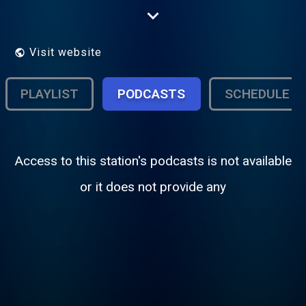
House, Techno, Minimale, ... sont diffusés
pour tous les amateurs et connaisseurs de
ses sonorités... le tout sans publicité !
Visit website
PLAYLIST
PODCASTS
SCHEDULE
Access to this station's podcasts is not available
or it does not provide any