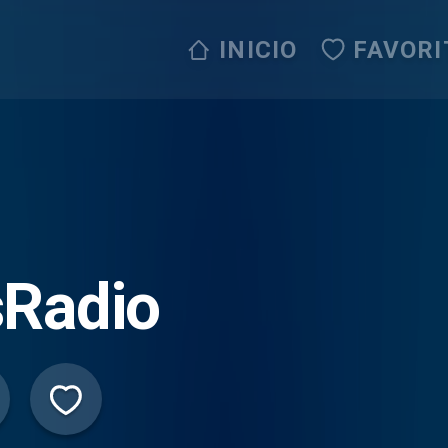
INICIO
FAVORI
sRadio