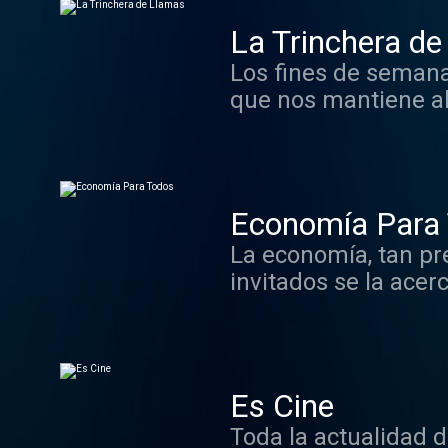
La Trinchera d
Los fines de seman
que nos mantiene al 
el mundo, con gran
a once.
Economía Para
La economía, tan pr
invitados se la acer
Gobierno intenta maq
tintas, de forma clar
Es Cine
Toda la actualidad d