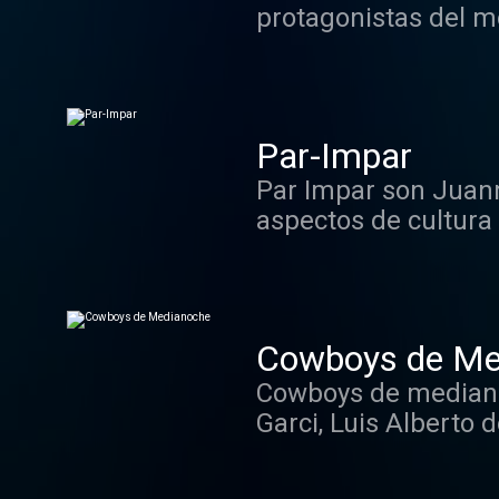
protagonistas del m
Par-Impar
Par Impar son Juanm
aspectos de cultura
sentido del humor.
Cowboys de Me
Cowboys de medianoc
Garci, Luis Alberto 
del que aún está en 
de lo que le da la r