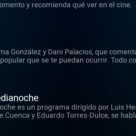
omento y recomienda qué ver en el cine.
a González y Dani Palacios, que comentan 
 popular que se te puedan ocurrir. Todo c
dianoche
he es un programa dirigido por Luis Herr
de Cuenca y Eduardo Torres-Dulce, se habla
cartelera, del antiguo y del que puede ve
eal gana, porque su debate puede derivar en