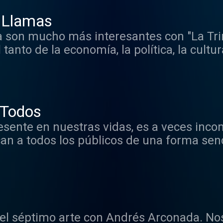
e Llamas
a son mucho más interesantes con "La Tr
tanto de la economía, la política, la cultu
des debates y colaboradores. Te esperam
 Todos
esente en nuestras vidas, es a veces in
can a todos los públicos de una forma senc
uillar, cuando no ocultar, lo podrá escuc
a y directa.
el séptimo arte con Andrés Arconada. Nos 