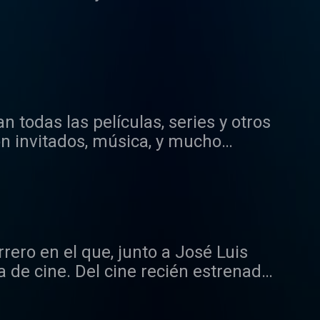
todas las películas, series y otros
on invitados, música, y mucho
ero en el que, junto a José Luis
 de cine. Del cine recién estrenado,
rse en casa. Aunque este trío habla
 una tertulia futbolera, de viajes o