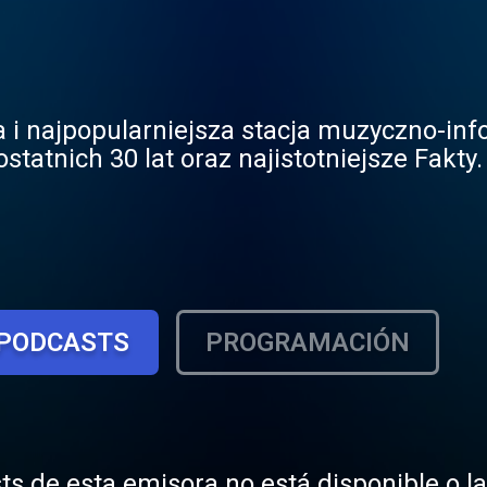
 i najpopularniejsza stacja muzyczno-inf
statnich 30 lat oraz najistotniejsze Fakty.
PODCASTS
PROGRAMACIÓN
ts de esta emisora no está disponible o l