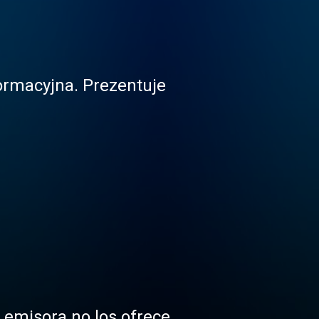
ormacyjna. Prezentuje
a emisora no los ofrece