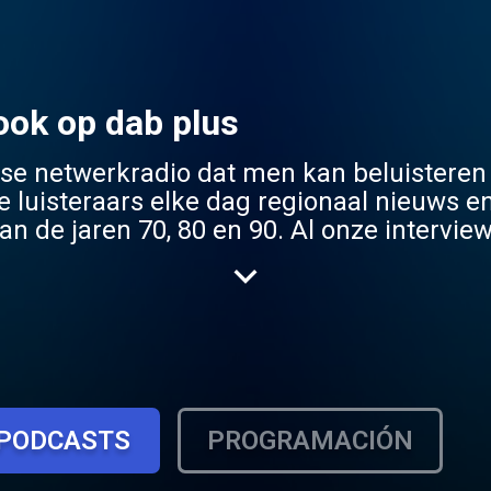
ook op dab plus
se netwerkradio dat men kan beluisteren
e luisteraars elke dag regionaal nieuws e
n de jaren 70, 80 en 90. Al onze interview
e over te winnen vrijkaarten en tickets 
PODCASTS
PROGRAMACIÓN