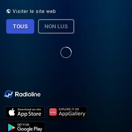
maintenant 5 ans. Plus connue sur les
réseaux sociaux sous le nom d'Elyrose. J’ai
Visiter le site web
la chance de rencontrer au quotidien des
femmes exceptionnelles et j’ai crée ce
TOUS
NON LUS
podcast dans le but de partager ces
histoires qui méritent d’être connues. Les
parcours personnels et professionnels
sont riches et plein de rebondissements.
J'espère qu'ils vous inspireront.