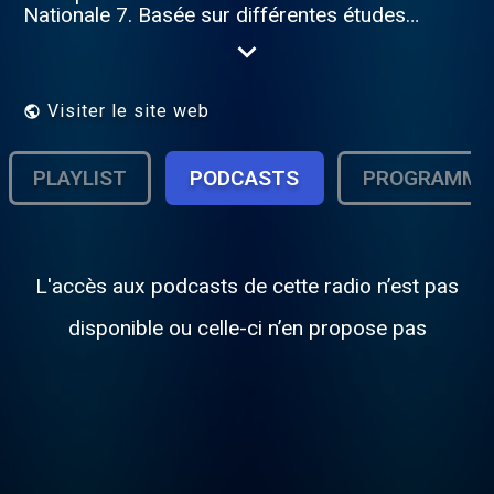
Nationale 7. Basée sur différentes études
scientifiques et sondages, Allzic Radio
Nationale 7 diffuse live les titres les plus
agréables pour la conduite. La
programmation a été spécialement étudiée
Visiter le site web
pour réaliser un véritable airbag musical!
Les plus grands tubes à écouter sur la
route sont sur Allzic Radio Nationale 7.
PLAYLIST
PODCASTS
PROGRAMME
Radio sans pub en ligne, Allzic Radio
Nationale 7 est diffusée en HQ (haute
qualité). Une radio des Indés Radios.
L'accès aux podcasts de cette radio n’est pas
disponible ou celle-ci n’en propose pas