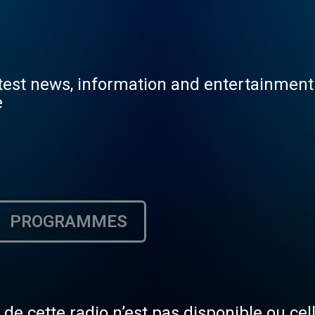
atest news, information and entertainment
e
PROGRAMMES
de cette radio n’est pas disponible ou cel