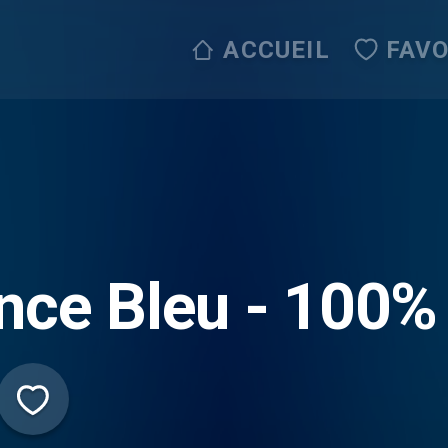
ACCUEIL
FAVO
nce Bleu - 100%
nçaise