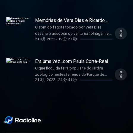
pelas recordações do seu recital de 14
horas, muito perto do jardim japonês, até
aos concertos no Anfiteatro ao ar livre ou
Memórias de Vera Dias e Ricardo
aos piqueniques com amigos. São vinte
Neves-Neves
O som do fagote tocado por Vera Dias
anos de paixão pela música e inspiração na
desafia o assobiar do vento na folhagem e
natureza para ouvir neste podcast. Hosted
21 3月 2022
-
19 分 27 秒
traz-nos memórias de quem passa por aqui
on Acast. See acast.com/privacy for more
todos os dias. Muitos vêm descontrair,
information.
outros aproveitam o silêncio para criar e
alguns, como Ricardo Neves-Neves,
Era uma vez...com Paula Corte-Real
recordam paixões de outros tempos.
O que ficou da feira popular e do jardim
fHJhk84AbvOTCJoOlzOd Hosted on Acast.
zoológico nestes terrenos do Parque de
See acast.com/privacy for more information.
21 3月 2022
-
24 分 41 秒
Santa Gertrudes? As muitas histórias de um
jardim contadas pela arquiteta paisagista
Paula Corte-Real, entre o som dos patos e
dos humanos, acompanhados pelo piano de
Joana Gama. Hosted on Acast. See
acast.com/privacy for more information.