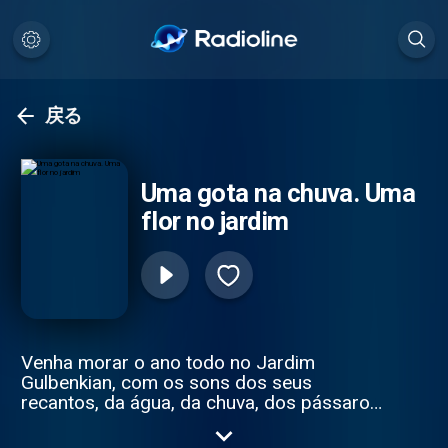
戻る
Uma gota na chuva. Uma
flor no jardim
Venha morar o ano todo no Jardim
Gulbenkian, com os sons dos seus
recantos, da água, da chuva, dos pássaros
e do vento a passar por entre a folhagem.
Que plantas são estas que vivem no jardim