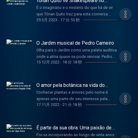
Tonan Quito vê Shakespeare no
acompanha. Hosted on Acast. See
da companhia onde esteve durante 29 anos,
Jardim Gulbenkian
acast.com/privacy for more information.
É o imaginário e o mistério do que há de vir
mas também a sua paixão por este Jardim
que Tónan Quito traz para esta conversa
que tem “todos os tons de verde que
29 3月 2023
-
17 分 55 秒
sobre o Jardim. Fascinado com o momento
existem na Natureza”. Hosted on Acast. See
inicial, aquele onde tudo foi possível, o ator
acast.com/privacy for more information.
e encenador percorre o Jardim como se
fosse um labirinto, deleitando-se com cada
O Jardim musical de Pedro Carneiro
nicho e com o espanto causado pela
Olha para o Jardim como uma paleta auditiva
descoberta de um lugar sempre novo. E, de
onde a alma quase se pode renovar. Pedro
quando em quando, parece vislumbrar dois
15 12月 2022
-
18 分 18 秒
Carneiro, percussionista e maestro, já cá
apaixonados aqui, um duende ou uma fada
burilou muitas ideias, escrevinhou muitas
ali, tal como em Sonho de uma noite de
notas, trocou muitos olhares... Chegou a
Verão. Hosted on Acast. See
trazer o Alasca até este pedaço de terra no
O amor pela botânica na vida do
acast.com/privacy for more information.
centro de Lisboa, num concerto onde até os
economista Bagão Félix
Conhecer plantas e árvores pelo nome é
pássaros tinham o seu espaço na partitura.
apenas uma parte do seu interesse pela
Este pedaço de terra, que tem a sua própria
17 11月 2022
-
21 分 18 秒
botânica - uma paixão que permanece,
banda sonora. Hosted on Acast. See
apesar de ter escolhido economia em lugar
acast.com/privacy for more information.
de agronomia. O antigo ministro e gestor
Bagão Félix fala da “permanente busca da
É parte da sua obra. Uma paixão de
curiosidade” que todos os dias o
longa data de Olga Roriz
Foi-se incorporando ao longo de vinte anos.
entusiasma a descobrir e a estudar cada