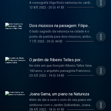
A coreografa Olga Roriz namorou no Jardim.
planta na Natureza. Como no Jardim
12 8月 2022
-
20 分 41 秒
E estudou, pesquisou, fez ensaios –
Gulbenkian, entre as magnólias grandiflora
“experimentou quedas” de bailado na relva. E
ou tantas outras árvores que conhece de cor.
fez espetáculos. Passeou com a filha. Traz
Hosted on Acast. See acast.com/privacy for
amigos a conhecê-lo e no Jardim descansa,
Dois músicos na paisagem: Filipe
more information.
por vezes. A coreografa e antiga bailarina do
Raposo e Filipe Faria
O lado sagrado da natureza na cidade é o
Ballet Gulbenkian guarda do Jardim para si,
ponto de partida para dois músicos, ambos
em duas palavras: beleza e paz. Hosted on
7 7月 2022
-
20 分 44 秒
de nome Filipe, evocarem a sua relação com
Acast. See acast.com/privacy for more
o Jardim Gulbenkian. O pianista e
information.
compositor Filipe Raposo sublinha a vista de
jardim através da grande janela do Grande
O jardim de Ribeiro Telles por
Auditório, enquanto Filipe Faria, antigo
Francisco Caldeira Cabral
No mês em que Gonçalo Ribeiro Telles faria
membro do Coro Gulbenkian, conta
100 anos, o arquiteto paisagista Francisco
memórias de infância e canta uma bela e
25 5月 2022
-
19 分 34 秒
Caldeira Cabral recorda as ideias e as
ancestral composição popular. Hosted on
histórias que estiveram na origem e na
Acast. See acast.com/privacy for more
construção do Jardim Gulbenkian. Um
information.
passeio pelo passado e um vislumbre do
Joana Gama, um piano na Natureza
que será o futuro Jardim, acompanhado ao
Além de dar a ouvir o som do seu piano em
piano por Joana Gama. Hosted on Acast.
simbiose com o Jardim Gulbenkian, Joana
See acast.com/privacy for more information.
28 4月 2022
-
18 分 41 秒
Gama leva-nos numa viagem que passa