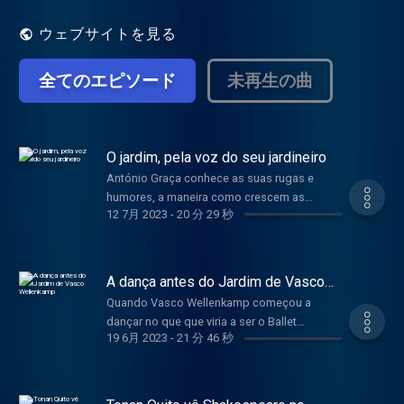
Gulbenkian, quem as escolheu? Que
pessoas passam por aqui? Este é um
ウェブサイトを見る
jardim pleno de sons que ecoam todos os
dias e se vai alterando nas estações, nos
全てのエピソード
未再生の曲
meses que aí vêm e que celebram a
memória de Gonçalo Ribeiro Telles. Em
maio, o arquiteto completaria um século e
a sua presença permanece nas linhas e
nos caminhos que percorremos, mesmo
O jardim, pela voz do seu jardineiro
que o nome nem sequer seja evocado. Ao
António Graça conhece as suas rugas e
lado do jornalista José Carlos Barreto, a
humores, a maneira como crescem as
pianista Joana Gama segue os sons do
12 7月 2023
-
20 分 29 秒
plantas, a data em que caem as folhas ou
jardim, reinterpretando as cores e as
chegam as aves migratórias. É uma paixão.
formas que perduram no tempo. See
Sabia que é no Jardim Gulbenkian que estão
acast.com/privacy for privacy and opt-out
os primeiros eucaliptos que chegaram a
A dança antes do Jardim de Vasco
information.
Portugal? Muitas outras coisas que poderá
Wellenkamp
Quando Vasco Wellenkamp começou a
aprender com António Graça, o responsável
dançar no que que viria a ser o Ballet
pela equipa de jardinagem, que conhece
19 6月 2023
-
21 分 46 秒
Gulbenkian, as árvores do Jardim ainda não
cada recanto, cada planta, que por onde
existiam. Das suas memórias desfiadas ao
quer que passe sabe, pelo canto, no meio da
som do piano de Joana Gama, sobressaem
folhagem, qual é o pássaro que o
as vivências enquanto bailarino e coreógrafo