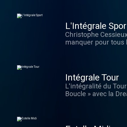
commentaire de matc
épisode a son scéna
C'est toujours Thiba
L'Intégrale Spor
Christophe Cessieux
manquer pour tous le
direct sur RMC pour 
Intégrale Tour
L'intégralité du Tou
Boucle » avec la Dr