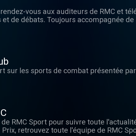
 rendez-vous aux auditeurs de RMC et té
ns et de débats. Toujours accompagnée d
asse, Estelle Denis et sa bande s’invitent 
eur quotidien. « Estelle Midi », c’est de l’
, des infos et un zapping des meilleurs
ub
t sur les sports de combat présentée par
MC
e RMC Sport pour suivre toute l'actualité
x, retrouvez toute l'équipe de RMC Sport autour