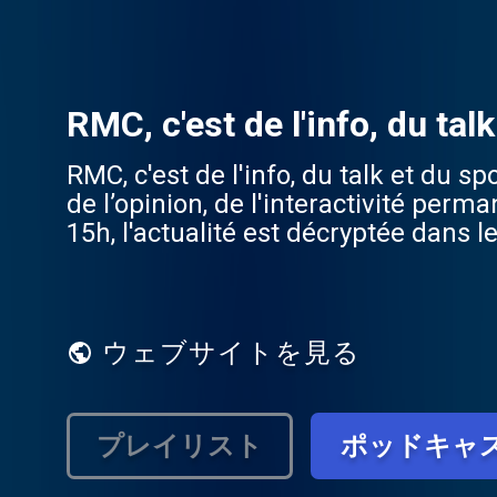
RMC, c'est de l'info, du talk
RMC, c'est de l'info, du talk et du s
de l’opinion, de l'interactivité pe
15h, l'actualité est décryptée dans 
Apolline Matin » (6h - 8h30), « Bourd
Midi » (12h - 15h). Puis jusqu'à minu
retrouver sur RMC, radio numéro 1 s
s'enflamme » (18h - 20h) et l'« Afte
ウェブサイトを見る
experts de chaque discipline.
プレイリスト
ポッドキャ