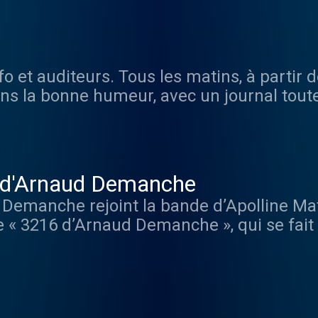
randes Gueules qui défendent leurs idées
auditeurs du 3216 qui n'hésitent pas à rapp
o et auditeurs. Tous les matins, à partir
dans la bonne humeur, avec un journal toute
Emmanuel Lechypre pour l'économie, Matthi
rendez-vous à 7h20 et 8h20. Nouveauté c
rs à 7H50 avec Louis Sarkozy, Cécile Dufl
 d'Arnaud Demanche
Demanche rejoint la bande d’Apolline Ma
e « 3216 d’Arnaud Demanche », qui se fait 
 « C’est tous les jours Demanche », un bille