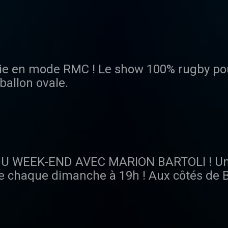
ébriefer les résultats du week-end de cou
lie en mode RMC ! Le show 100% rugby pour
ballon ovale.
DU WEEK-END AVEC MARION BARTOLI ! Un
e chaque dimanche à 19h ! Aux côtés de Ben
alité sportive du week-end, sur un ton franc