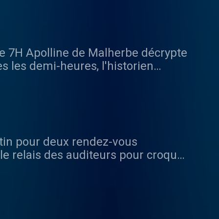
, points de vues, opinions toujours
eler nos GG à l'ordre !
 de 7H Apolline de Malherbe décrypte
s les demi-heures, l'historien
eu Belliard et l'humoriste Arnaud
ette année : des points de vue
ot et Charles Consigny.
tin pour deux rendez-vous
le relais des auditeurs pour croquer
t d’humeur grinçant et piquant !