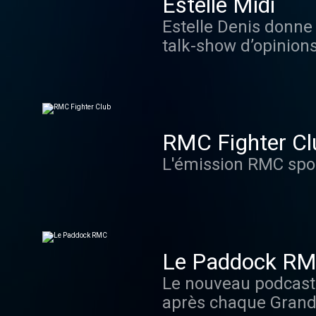
Estelle Midi
Estelle Denis donne
talk-show d’opinio
Dancourt, Périco Leg
des sujets qui font l
des coups de cœurs
RMC Fighter Cl
L'émission RMC spor
Le Paddock R
Le nouveau podcast d
après chaque Grand Pri