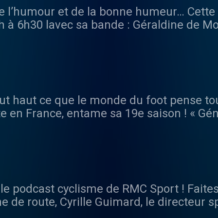
, de l’humour et de la bonne humeur… Cett
 à 6h30 lavec sa bande : Géraldine de M
y Morel. Parmi les nouveautés une premi
Amélie Rosique, une histoire PJ chaque jour
hroniques humour d'Arnaud Demanche.
out haut ce que le monde du foot pense tout
nte en France, entame sa 19e saison ! « Gé
 ont grandi avec l’After, vous accompagn
hestre, entouré de Kevin Diaz, Walid Ache
iane Zouaoui. Au programme, des débats 
ues. De 22h00 à minuit, place à la version 
isbois, Daniel Riolo, Stéphane Guy et Flor
 le podcast cyclisme de RMC Sport ! Faite
othen et Emmanuel Petit viennent renforc
e de route, Cyrille Guimard, le directeur s
x commandes de l’After Live, le nouveau r
Richard, le spécialiste de la descente. C