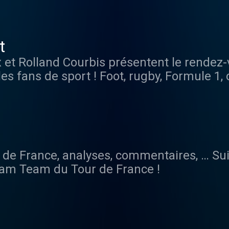
h: au 3216, surs les réseaux sociaux ou l
rio.
ut Giangrande pilote l’After Foot le samedi
t
 et Rolland Courbis présentent le rendez
s fans de sport ! Foot, rugby, Formule 1, 
ne rien rater de tous les grands évènemen
r de France, analyses, commentaires, … Sui
eam Team du Tour de France !