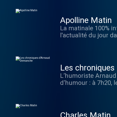
commentée par des G
variées ! Et par les 
Apolline Matin
La matinale 100% inf
l'actualité du jour 
Arthur Chevallier, 
Demanche avec deux 
engagés tous les jou
Les chroniques
L’humoriste Arnaud 
d’humour : à 7h20, l
l’actualité ; à 8h20,
Charles Matin