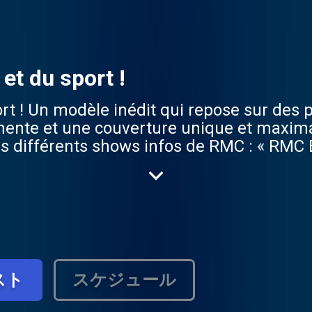
 et du sport !
port ! Un modèle inédit qui repose sur des
rmanente et une couverture unique et maxim
les différents shows infos de RMC : « RMC B
in Direct » (8h30 - 9h), « Les Grandes Gueul
it, toute l’actualité sportive et les grand
ur le sport, dans le « Super Moscato Show 
r Foot » (20h - minuit) avec la Dream Team
スト
スケジュール