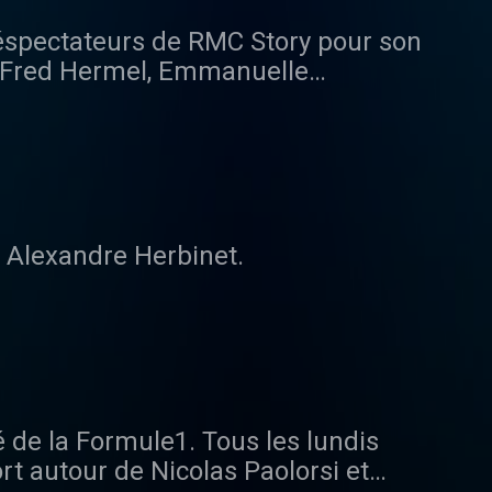
léspectateurs de RMC Story pour son
e Fred Hermel, Emmanuelle
à la table des Français pour traiter
actu, des débats, des coups de gueule,
 moments entendus sur RMC.
 Alexandre Herbinet.
 de la Formule1. Tous les lundis
 de Nicolas Paolorsi et