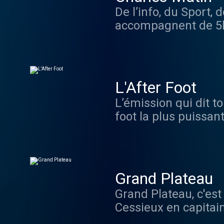
De l’info, du Sport
accompagnent de 5h
Biggerstaff, Anthon
vous et l'équipe de 
sans oublier les c
L'After Foot
L’émission qui dit t
foot la plus puissa
de chroniqueurs qui
Jamain en chef d’orc
Jimmy Braun et Sof
de nouvelles chroniq
Grand Plateau
autour de Gilbert Br
Grand Plateau, c'est
Champions, Jérôme R
Cessieux en capitain
Nicolas Vilas est au
qui monte et Julien 