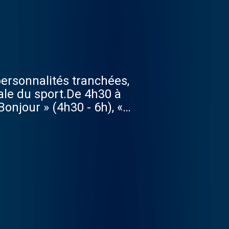
 personnalités tranchées,
ale du sport.De 4h30 à
onjour » (4h30 - 6h), «
es » (9h - 12h), « Estelle
s événements sont à
» (15h - 18h), « Rothen
 RMC, les meilleurs