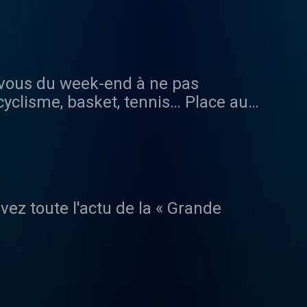
e chat Youtube, venez participer.
 soir.
-vous du week-end à ne pas
cyclisme, basket, tennis… Place au
ts sportifs en live.
vez toute l'actu de la « Grande