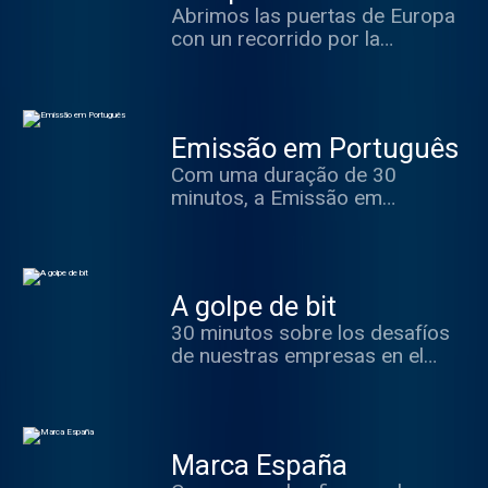
Abrimos las puertas de Europa
con un recorrido por la
actualidad del continente.
Emissão em Português
Com uma duração de 30
minutos, a Emissão em
Português trata de assuntos de
interesse tanto para a Espanha
como para Portugal, Brasil e os
demais países lusófonos.
A golpe de bit
Realizado em português nos
30 minutos sobre los desafíos
estúdios da Rádio Exterior da
de nuestras empresas en el
Espanha em Madri, com a
ámbito internacional.
colaboração de
correspondentes em São Paulo,
Rio de Janeiro, Barcelona e
Lisboa, o programa oferece
Marca España
reportagens e entrevistas que