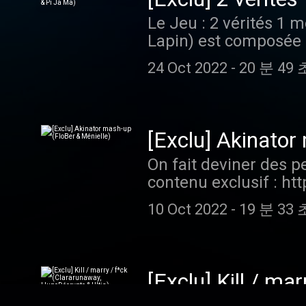
Le Jeu : 2 vérités 1 
Lapin) est composée d
contenu exclusif : ht
24 Oct 2022
-
20 분 49 
podcast sur Apple, Go
à nous donner une bo
acast.com/privacy po
[Exclu] Akinator
On fait deviner des p
contenu exclusif : ht
podcast sur Apple, Go
10 Oct 2022
-
19 분 33 
à nous donner une bo
acast.com/privacy po
[Exclu] Kill / ma