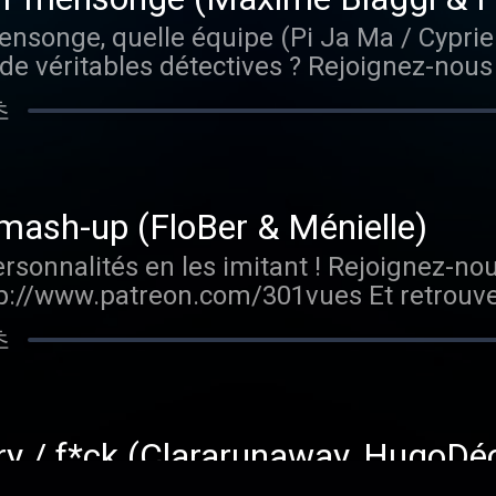
mensonge, quelle équipe (Pi Ja Ma / Cypri
e véritables détectives ? Rejoignez-nous
tp://www.patreon.com/301vues Et retrouve
초
ogle Podcast, Deezer et Spotify. Si le cont
nne note sur ta plateforme d'écoute. Hébe
ur plus d'informations.
 mash-up (FloBer & Ménielle)
ersonnalités en les imitant ! Rejoignez-no
tp://www.patreon.com/301vues Et retrouve
ogle Podcast, Deezer et Spotify. Si le cont
초
nne note sur ta plateforme d'écoute. Hébe
ur plus d'informations.
rry / f*ck (Clararunaway, HugoDéc