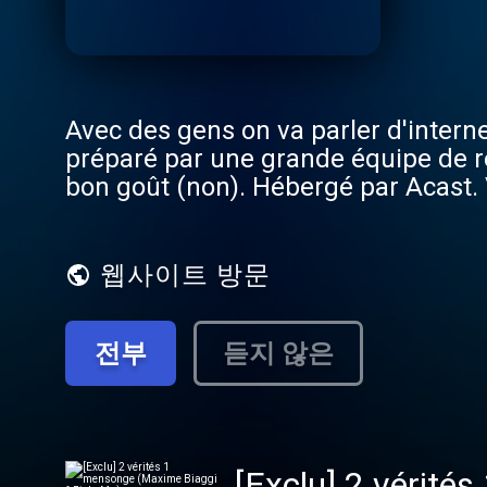
Avec des gens on va parler d'interne
préparé par une grande équipe de réd
bon goût (non). Hébergé par Acast. 
웹사이트 방문
전부
듣지 않은
[Exclu] 2 vérité