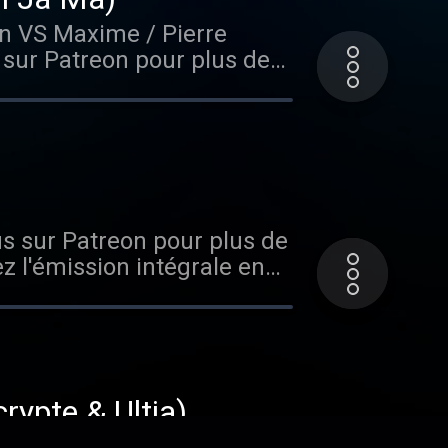
en VS Maxime / Pierre
 sur Patreon pour plus de
z l'émission intégrale en
enu vous a plu, n'hésite pas
rgé par Acast. Visitez
us sur Patreon pour plus de
z l'émission intégrale en
enu vous a plu, n'hésite pas
rgé par Acast. Visitez
rypte & Ultia)